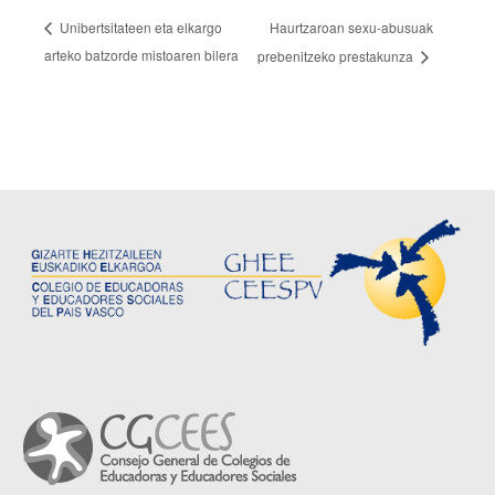
Haurtzaroan sexu-abusuak
Unibertsitateen eta elkargo
arteko batzorde mistoaren bilera
prebenitzeko prestakunza