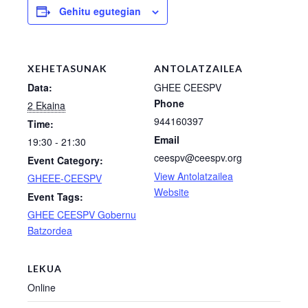
Gehitu egutegian
XEHETASUNAK
ANTOLATZAILEA
Data:
GHEE CEESPV
Phone
2 Ekaina
944160397
Time:
Email
19:30 - 21:30
ceespv@ceespv.org
Event Category:
View Antolatzailea
GHEEE-CEESPV
Website
Event Tags:
GHEE CEESPV Gobernu
Batzordea
LEKUA
Online