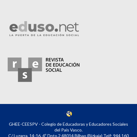
GHEE-CEESPV - Colegio de Educadoras y Educadores Sociales
del País Vasco.
C/ Luzarra, 14-16, 4º, Dpto.2 48014 Bilbao (Bizkaia) Telf: 944 160