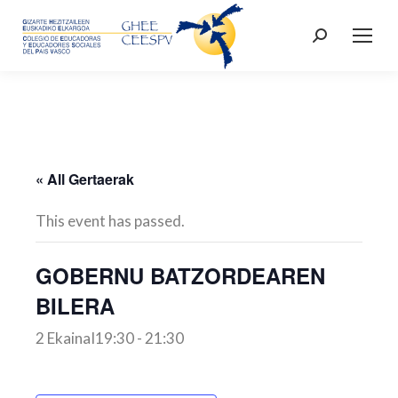
Search:
« All Gertaerak
This event has passed.
GOBERNU BATZORDEAREN
BILERA
2 EkainaI19:30
-
21:30