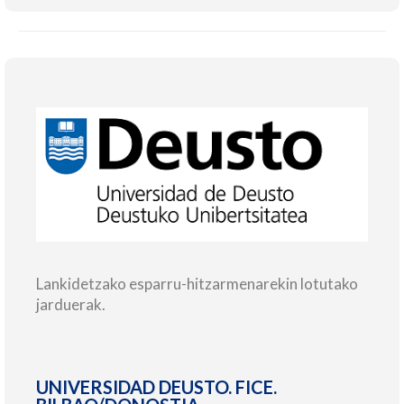
Lankidetzako esparru-hitzarmenarekin lotutako
jarduerak.
UNIVERSIDAD DEUSTO. FICE.