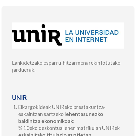
Lankidetzako esparru-hitzarmenarekin lotutako
jarduerak.
UNIR
Elkargokideak UNIReko prestakuntza-
eskaintzan sartzeko l
ehentasunezko
baldintza ekonomikoak:
% 10eko deskontua lehen matrikulan UNIRek
eskainitako titulazio guztietan
.