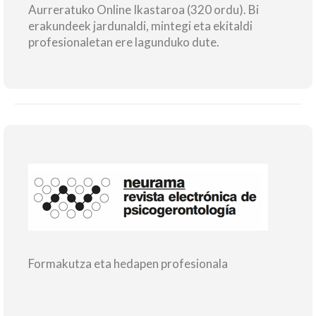
Aurreratuko Online Ikastaroa (320 ordu). Bi
erakundeek jardunaldi, mintegi eta ekitaldi
profesionaletan ere lagunduko dute.
Formakutza eta hedapen profesionala