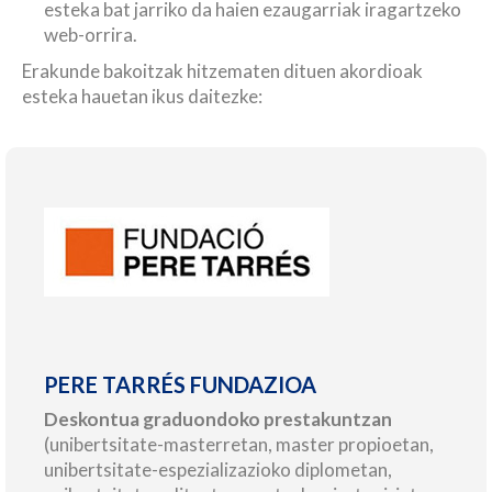
esteka bat jarriko da haien ezaugarriak iragartzeko
web-orrira.
Erakunde bakoitzak hitzematen dituen akordioak
esteka hauetan ikus daitezke:
PERE TARRÉS FUNDAZIOA
Deskontua graduondoko prestakuntzan
(unibertsitate-masterretan, master propioetan,
unibertsitate-espezializazioko diplometan,