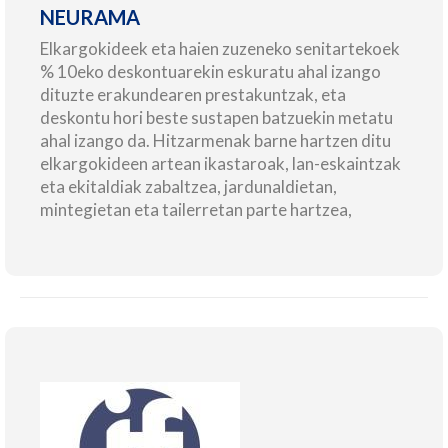
NEURAMA
Elkargokideek eta haien zuzeneko senitartekoek
% 10eko deskontuarekin eskuratu ahal izango
dituzte erakundearen prestakuntzak, eta
deskontu hori beste sustapen batzuekin metatu
ahal izango da. Hitzarmenak barne hartzen ditu
elkargokideen artean ikastaroak, lan-eskaintzak
eta ekitaldiak zabaltzea, jardunaldietan,
mintegietan eta tailerretan parte hartzea,