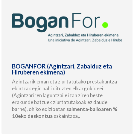
BOGANFOR (Agintzari, Zabalduz eta
Hiruberen ekimena)
Agintzarik eman eta ziurtatutako prestakuntza-
ekintzak egin nahi dituzten elkargokideei
(Agintzariren laguntzaile izan ziren beste
erakunde batzuek ziurtatutakoak ez daude
barne), ohiko edizioetan
salmenta-balioaren %
10eko deskontua
eskaintzea,.