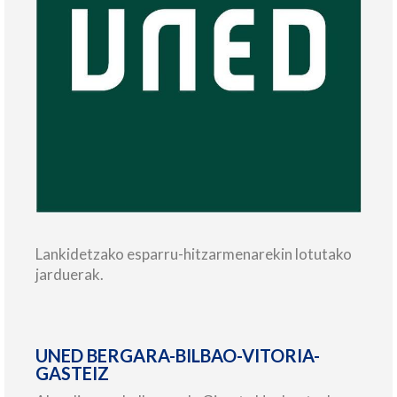
Lankidetzako esparru-hitzarmenarekin lotutako
jarduerak.
UNED BERGARA-BILBAO-VITORIA-
GASTEIZ