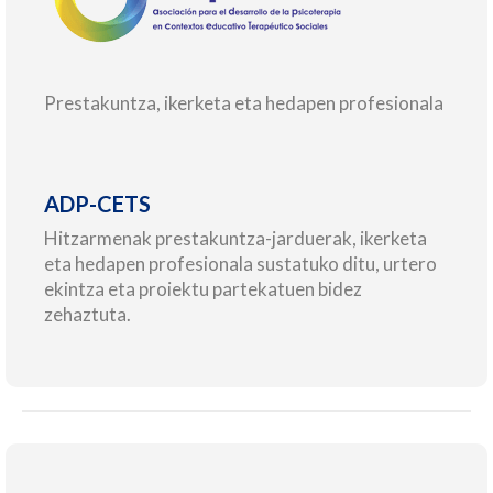
Prestakuntza, ikerketa eta hedapen profesionala
ADP-CETS
Hitzarmenak prestakuntza-jarduerak, ikerketa
eta hedapen profesionala sustatuko ditu, urtero
ekintza eta proiektu partekatuen bidez
zehaztuta.