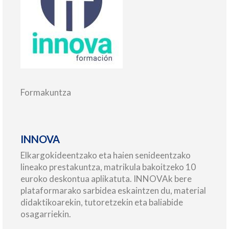
Formakuntza
INNOVA
Elkargokideentzako eta haien senideentzako
lineako prestakuntza, matrikula bakoitzeko 10
euroko deskontua aplikatuta. INNOVAk bere
plataformarako sarbidea eskaintzen du, material
didaktikoarekin, tutoretzekin eta baliabide
osagarriekin.