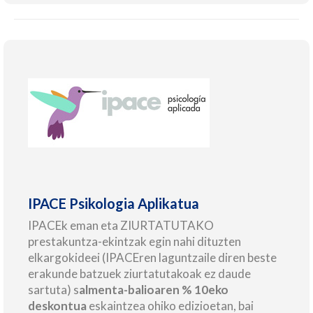
IPACE Psikologia Aplikatua
IPACEk eman eta ZIURTATUTAKO
prestakuntza-ekintzak egin nahi dituzten
elkargokideei (IPACEren laguntzaile diren beste
erakunde batzuek ziurtatutakoak ez daude
sartuta) s
almenta-balioaren % 10eko
deskontua
eskaintzea ohiko edizioetan, bai