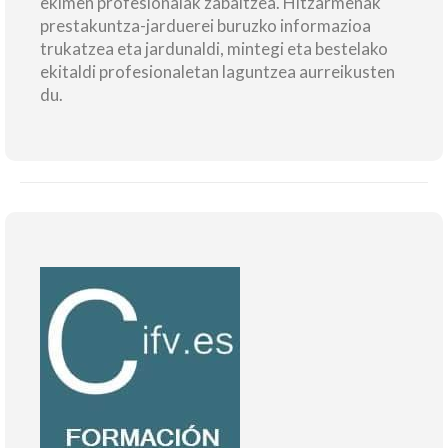
ekimen profesionalak zabaltzea. Hitzarmenak
prestakuntza-jarduerei buruzko informazioa
trukatzea eta jardunaldi, mintegi eta bestelako
ekitaldi profesionaletan laguntzea aurreikusten
du.