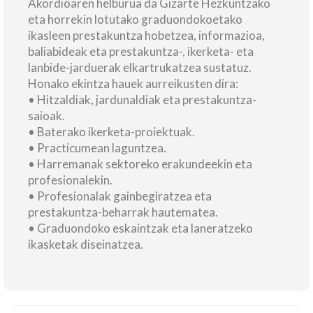
Akordioaren helburua da Gizarte Hezkuntzako
eta horrekin lotutako graduondokoetako
ikasleen prestakuntza hobetzea, informazioa,
baliabideak eta prestakuntza-, ikerketa- eta
lanbide-jarduerak elkartrukatzea sustatuz.
Honako ekintza hauek aurreikusten dira:
• Hitzaldiak, jardunaldiak eta prestakuntza-
saioak.
• Baterako ikerketa-proiektuak.
• Practicumean laguntzea.
• Harremanak sektoreko erakundeekin eta
profesionalekin.
• Profesionalak gainbegiratzea eta
prestakuntza-beharrak hautematea.
• Graduondoko eskaintzak eta laneratzeko
ikasketak diseinatzea.