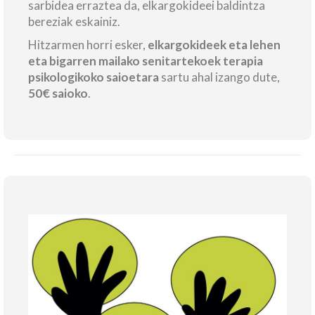
sarbidea erraztea da, elkargokideei baldintza
bereziak eskainiz.
Hitzarmen horri esker,
elkargokideek eta lehen
eta bigarren mailako senitartekoek terapia
psikologikoko saioetara
sartu ahal izango dute,
50€ saioko
.