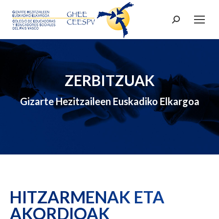
Search:
ZERBITZUAK
Gizarte Hezitzaileen Euskadiko Elkargoa
HITZARMENAK ETA
AKORDIOAK