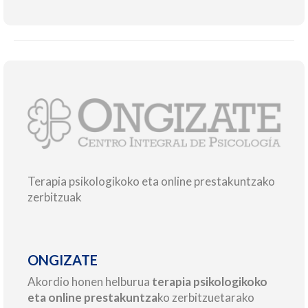
Terapia psikologikoko eta online prestakuntzako
zerbitzuak
ONGIZATE
Akordio honen helburua
terapia psikologikoko
eta online prestakuntza
ko zerbitzuetarako