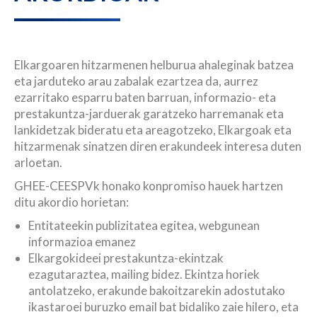
Elkargoaren hitzarmenen helburua ahaleginak batzea
eta jarduteko arau zabalak ezartzea da, aurrez
ezarritako esparru baten barruan, informazio- eta
prestakuntza-jarduerak garatzeko harremanak eta
lankidetzak bideratu eta areagotzeko, Elkargoak eta
hitzarmenak sinatzen diren erakundeek interesa duten
arloetan.
GHEE-CEESPVk honako konpromiso hauek hartzen
ditu akordio horietan:
Entitateekin publizitatea egitea, webgunean
informazioa emanez
Elkargokideei prestakuntza-ekintzak
ezagutaraztea, mailing bidez. Ekintza horiek
antolatzeko, erakunde bakoitzarekin adostutako
ikastaroei buruzko email bat bidaliko zaie hilero, eta