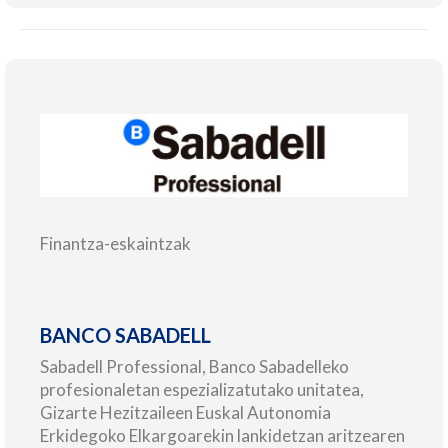
Finantza-eskaintzak
BANCO SABADELL
Sabadell Professional, Banco Sabadelleko
profesionaletan espezializatutako unitatea,
Gizarte Hezitzaileen Euskal Autonomia
Erkidegoko Elkargoarekin lankidetzan aritzearen