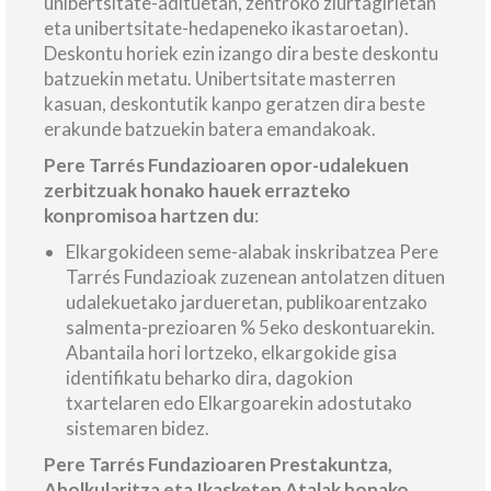
unibertsitate-adituetan, zentroko ziurtagirietan
eta unibertsitate-hedapeneko ikastaroetan).
Deskontu horiek ezin izango dira beste deskontu
batzuekin metatu. Unibertsitate masterren
kasuan, deskontutik kanpo geratzen dira beste
erakunde batzuekin batera emandakoak.
Pere Tarrés Fundazioaren opor-udalekuen
zerbitzuak honako hauek errazteko
konpromisoa hartzen du
:
Elkargokideen seme-alabak inskribatzea Pere
Tarrés Fundazioak zuzenean antolatzen dituen
udalekuetako jardueretan, publikoarentzako
salmenta-prezioaren % 5eko deskontuarekin.
Abantaila hori lortzeko, elkargokide gisa
identifikatu beharko dira, dagokion
txartelaren edo Elkargoarekin adostutako
sistemaren bidez.
Pere Tarrés Fundazioaren Prestakuntza,
Aholkularitza eta Ikasketen Atalak honako