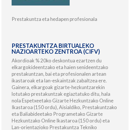
Prestakuntza eta hedapen profesionala
PRESTAKUNTZA BIRTUALEKO
NAZIOARTEKO ZENTROA (CIFV)
Akordioak % 20ko deskontua ezartzen du
elkargokideentzako eta haien senideentzako
prestakuntzan, bai eta profesionalen artean
ikastaroak eta lan-eskaintzak zabaltzea ere.
Gainera, elkargoak gizarte-hezkuntzarekin
lotutako prestakuntzak egiaztatuko ditu, hala
nola Espetxeetako Gizarte Hezkuntzako Online
Ikastaroa (150 ordu), Aisialdiko, Prestakuntzako
eta Baliabideetako Programetako Gizarte
Hezkuntzako Online Ikastaroa (150 ordu) eta
Lan-orientazioko Prestakuntza Tekniko