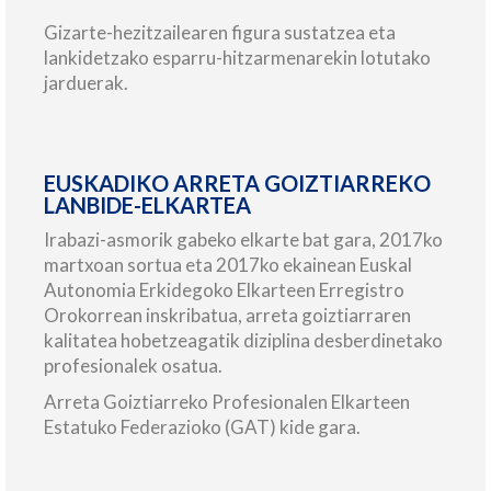
Gizarte-hezitzailearen figura sustatzea eta
lankidetzako esparru-hitzarmenarekin lotutako
jarduerak.
EUSKADIKO ARRETA GOIZTIARREKO
LANBIDE-ELKARTEA
Irabazi-asmorik gabeko elkarte bat gara, 2017ko
martxoan sortua eta 2017ko ekainean Euskal
Autonomia Erkidegoko Elkarteen Erregistro
Orokorrean inskribatua, arreta goiztiarraren
kalitatea hobetzeagatik diziplina desberdinetako
profesionalek osatua.
Arreta Goiztiarreko Profesionalen Elkarteen
Estatuko Federazioko (GAT) kide gara.