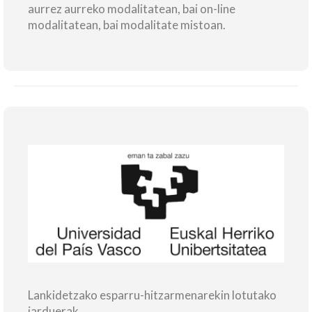
aurrez aurreko modalitatean, bai on-line
modalitatean, bai modalitate mistoan.
Lankidetzako esparru-hitzarmenarekin lotutako
jarduerak.