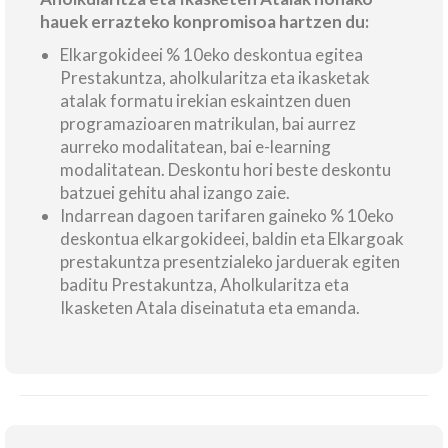
hauek errazteko konpromisoa hartzen du:
Elkargokideei % 10eko deskontua egitea
Prestakuntza, aholkularitza eta ikasketak
atalak formatu irekian eskaintzen duen
programazioaren matrikulan, bai aurrez
aurreko modalitatean, bai e-learning
modalitatean. Deskontu hori beste deskontu
batzuei gehitu ahal izango zaie.
Indarrean dagoen tarifaren gaineko % 10eko
deskontua elkargokideei, baldin eta Elkargoak
prestakuntza presentzialeko jarduerak egiten
baditu Prestakuntza, Aholkularitza eta
Ikasketen Atala diseinatuta eta emanda.