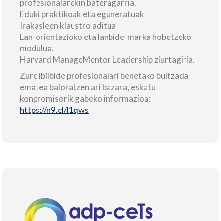
profesionalarekin bateragarria.
Eduki praktikoak eta eguneratuak
Irakasleen klaustro aditua
Lan-orientazioko eta lanbide-marka hobetzeko
modulua.
Harvard ManageMentor Leadership ziurtagiria.
Zure ibilbide profesionalari benetako bultzada
ematea baloratzen ari bazara, eskatu
konpromisorik gabeko informazioa:
https://n9.cl/l1qws