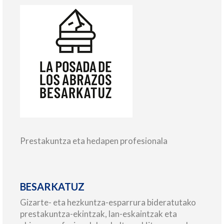
Prestakuntza eta hedapen profesionala
BESARKATUZ
Gizarte- eta hezkuntza-esparrura bideratutako
prestakuntza-ekintzak, lan-eskaintzak eta