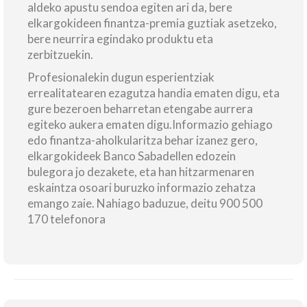
aldeko apustu sendoa egiten ari da, bere
elkargokideen finantza-premia guztiak asetzeko,
bere neurrira egindako produktu eta
zerbitzuekin.
Profesionalekin dugun esperientziak
errealitatearen ezagutza handia ematen digu, eta
gure bezeroen beharretan etengabe aurrera
egiteko aukera ematen digu.Informazio gehiago
edo finantza-aholkularitza behar izanez gero,
elkargokideek Banco Sabadellen edozein
bulegora jo dezakete, eta han hitzarmenaren
eskaintza osoari buruzko informazio zehatza
emango zaie. Nahiago baduzue, deitu 900 500
170 telefonora