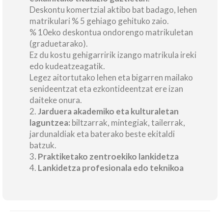
Deskontu komertzial aktibo bat badago, lehen
matrikulari % 5 gehiago gehituko zaio.
% 10eko deskontua ondorengo matrikuletan
(graduetarako).
Ez du kostu gehigarririk izango matrikula ireki
edo kudeatzeagatik.
Legez aitortutako lehen eta bigarren mailako
senideentzat eta ezkontideentzat ere izan
daiteke onura.
2.
Jarduera akademiko eta kulturaletan
laguntzea:
biltzarrak, mintegiak, tailerrak,
jardunaldiak eta baterako beste ekitaldi
batzuk.
3
. Praktiketako zentroekiko lankidetza
4.
Lankidetza profesionala edo teknikoa