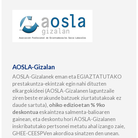
AOSLA-Gizalan
AOSLA-Gizalanek eman eta EGIAZTATUTAKO
prestakuntza-ekintzak egin nahi dituzten
elkargokideei (AOSLA-Gizalanen laguntzaile
ziren beste erakunde batzuek ziurtatutakoak ez
daude sartuta),
ohiko edizioetan % 9ko
deskontua
eskaintzea salmenta-balioaren
gainean, eta deskontu hori AOSLA-Gizalanen
inskribatutako pertsonei metatu ahal izango zaie,
GHEE-CEESPVen akordioa sinatzen den unean.