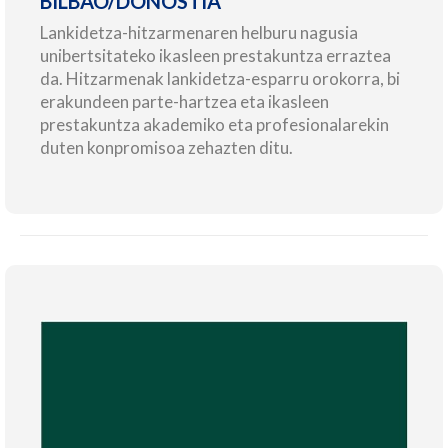
BILBAO/DONOSTIA
Lankidetza-hitzarmenaren helburu nagusia
unibertsitateko ikasleen prestakuntza erraztea
da. Hitzarmenak lankidetza-esparru orokorra, bi
erakundeen parte-hartzea eta ikasleen
prestakuntza akademiko eta profesionalarekin
duten konpromisoa zehazten ditu.