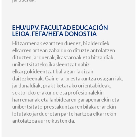
EHU/UPV. FACULTAD EDUCACIÓN
LEIOA. FEFA/HEFA DONOSTIA
Hitzarmenak ezartzen duenez, bi alderdiek
elkarren artean zabalduko dituzte antolatzen
dituzten jarduerak, ikastaroak eta hitzaldiak,
unibertsitateko ikasleentzat nahiz
elkargokideentzat baliagarriak izan
daitezkeenak. Gainera, prestakuntza osagarriak,
jardunaldiak, praktiketarako orientabideak,
sektoreko erakunde eta profesionalekin
harremanak eta lanbidearen garapenarekin eta
unibertsitate-prestakuntzaren bilakaerarekin
lotutako jardueretan parte hartzea elkarrekin
antolatzea aurreikusten da.