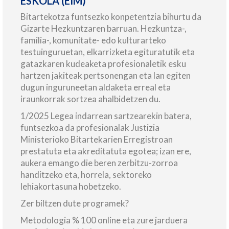
ESKOLA (EIM)
Bitartekotza funtsezko konpetentzia bihurtu da
Gizarte Hezkuntzaren barruan. Hezkuntza-,
familia-, komunitate- edo kulturarteko
testuinguruetan, elkarrizketa egituratutik eta
gatazkaren kudeaketa profesionaletik esku
hartzen jakiteak pertsonengan eta lan egiten
dugun inguruneetan aldaketa erreal eta
iraunkorrak sortzea ahalbidetzen du.
1/2025 Legea indarrean sartzearekin batera,
funtsezkoa da profesionalak Justizia
Ministerioko Bitartekarien Erregistroan
prestatuta eta akreditatuta egotea; izan ere,
aukera emango die beren zerbitzu-zorroa
handitzeko eta, horrela, sektoreko
lehiakortasuna hobetzeko.
Zer biltzen dute programek?
Metodologia % 100 online eta zure jarduera