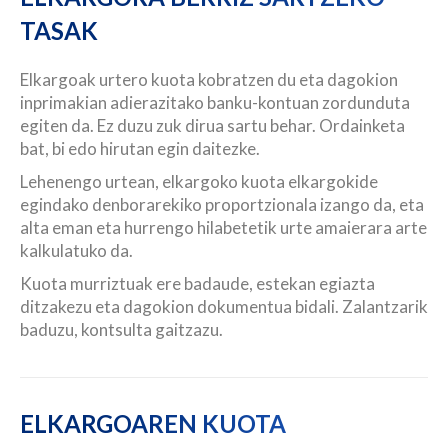
TASAK
Elkargoak urtero kuota kobratzen du eta dagokion
inprimakian adierazitako banku-kontuan zordunduta
egiten da. Ez duzu zuk dirua sartu behar. Ordainketa
bat, bi edo hirutan egin daitezke.
Lehenengo urtean, elkargoko kuota elkargokide
egindako denborarekiko proportzionala izango da, eta
alta eman eta hurrengo hilabetetik urte amaierara arte
kalkulatuko da.
Kuota murriztuak ere badaude, estekan egiazta
ditzakezu eta dagokion dokumentua bidali. Zalantzarik
baduzu, kontsulta gaitzazu.
ELKARGOAREN KUOTA