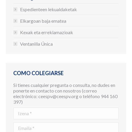
Espedienteen lekualdaketak
Elkargoan baja ematea
Kexak eta erreklamazioak
Ventanilla Única
COMO COLEGIARSE
Si tienes cualquier pregunta o consulta, no dudes en
ponerte en contacto con nosotros (correo
electrónico: ceespv@ceespv.org o teléfono 944 160
397)
Izena *
Emaila *