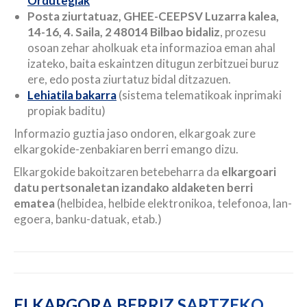
Ordutegiak
Posta ziurtatuaz, GHEE-CEEPSV Luzarra kalea,
14-16, 4. Saila, 2 48014 Bilbao bidaliz
, prozesu
osoan zehar aholkuak eta informazioa eman ahal
izateko, baita eskaintzen ditugun zerbitzuei buruz
ere, edo posta ziurtatuz bidal ditzazuen.
Lehiatila bakarra
(sistema telematikoak inprimaki
propiak baditu)
Informazio guztia jaso ondoren, elkargoak zure
elkargokide-zenbakiaren berri emango dizu.
Elkargokide bakoitzaren betebeharra da
elkargoari
datu pertsonaletan izandako aldaketen berri
ematea
(helbidea, helbide elektronikoa, telefonoa, lan-
egoera, banku-datuak, etab.)
ELKARGORA BERRIZ SARTZEKO