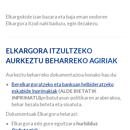
Elkargokide izan bazara eta baja eman ondoren
Elkargora itzuli nahi baduzu, egin dezakezu.
ELKARGORA ITZULTZEKO
AURKEZTU BEHARREKO AGIRIAK
Aurkeztu beharreko dokumentazioa honako hau da:
Berelkargoratzeko eta bankuan helbideratzeko
eskabide Inprimakiak
(ALDE BIETATIK
INPRIMATU)
pribatutasun-politikaren araberakoa,
behar bezala beteta eta sinatuta.
Dokumentuak Elkargora helarazi:
Elkargora edo gure egoitzara
hurbilduz