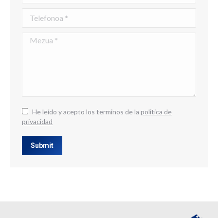
Telefonoa *
Mezua *
He leído y acepto los terminos de la
politica de
privacidad
Submit