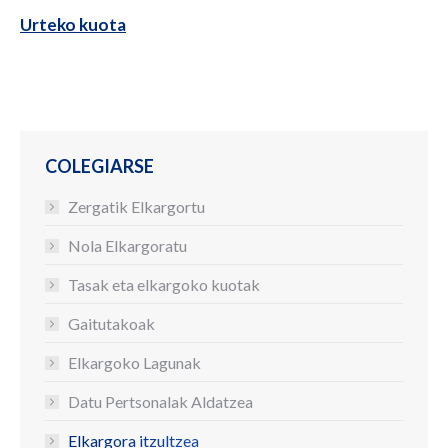
Urteko kuota
COLEGIARSE
Zergatik Elkargortu
Nola Elkargoratu
Tasak eta elkargoko kuotak
Gaitutakoak
Elkargoko Lagunak
Datu Pertsonalak Aldatzea
Elkargora itzultzea