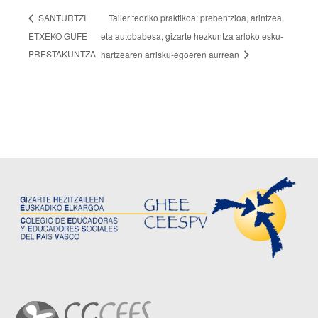
Tailer teoriko praktikoa: prebentzioa, arintzea
SANTURTZI
ETXEKO GUFE
eta autobabesa, gizarte hezkuntza arloko esku-
PRESTAKUNTZA
hartzearen arrisku-egoeren aurrean