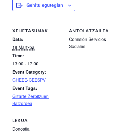
Gehitu egutegian
XEHETASUNAK
ANTOLATZAILEA
Data:
Comisión Servicios
Sociales
18 Martxoa
Time:
13:00 - 17:00
Event Category:
GHEEE-CEESPV
Event Tags:
Gizarte Zerbitzuen
Batzordea
LEKUA
Donostia