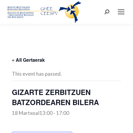
Search:
« All Gertaerak
This event has passed.
GIZARTE ZERBITZUEN
BATZORDEAREN BILERA
18 MartxoaI13:00
-
17:00