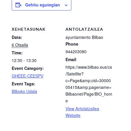
Gehitu egutegian
XEHETASUNAK
ANTOLATZAILEA
Data:
ayuntamiento Bilbao
Phone
6 Otsaila
944203080
Time:
Email
12:30 - 13:30
https://www.bilbao.eus/cs
Event Category:
/Satellite?
GHEEE-CEESPV
c=Page&amp;cid=30000
Event Tags:
05415&amp;pagename=
Bilboko Udala
Bilbaonet/Page/BIO_hom
e
View Antolatzailea
Website