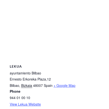
LEKUA
ayuntamiento Bilbao
Ernesto Erkoreka Plaza,12
Bilbao
,
Bizkaia
48007
Spain
+ Google Map
Phone
944 01 00 10
View Lekua Website