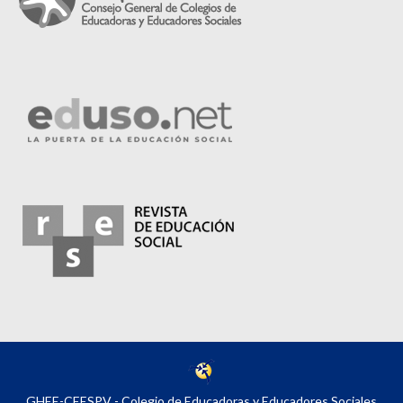
GHEE-CEESPV - Colegio de Educadoras y Educadores Sociales