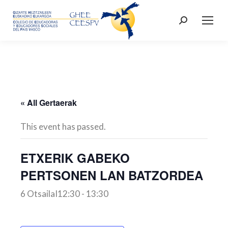
Search:
« All Gertaerak
This event has passed.
ETXERIK GABEKO
PERTSONEN LAN BATZORDEA
6 OtsailaI12:30
-
13:30