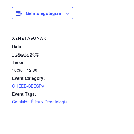
Gehitu egutegian
XEHETASUNAK
Data:
1 Otsaila 2025
Time:
10:30 - 12:30
Event Category:
GHEEE-CEESPV
Event Tags:
Comisión Ética y Deontología