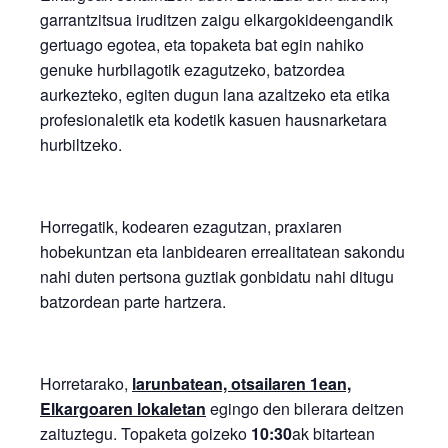
garrantzitsua iruditzen zaigu elkargokideengandik
gertuago egotea, eta topaketa bat egin nahiko
genuke hurbilagotik ezagutzeko, batzordea
aurkezteko, egiten dugun lana azaltzeko eta etika
profesionaletik eta kodetik kasuen hausnarketara
hurbiltzeko.
Horregatik, kodearen ezagutzan, praxiaren
hobekuntzan eta lanbidearen errealitatean sakondu
nahi duten pertsona guztiak gonbidatu nahi ditugu
batzordean parte hartzera.
Horretarako,
larunbatean, otsailaren 1ean,
Elkargoaren lokaletan
egingo den bilerara deitzen
zaituztegu. Topaketa goizeko
10:30
ak bitartean