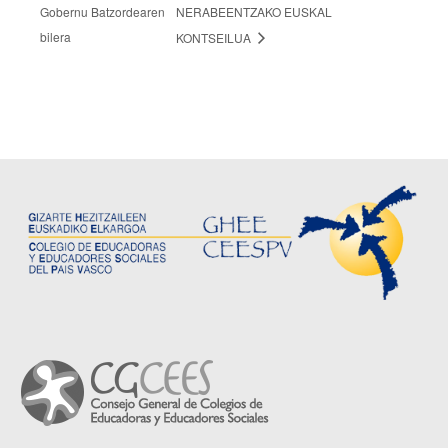
Gobernu Batzordearen
NERABEENTZAKO EUSKAL
bilera
KONTSEILUA