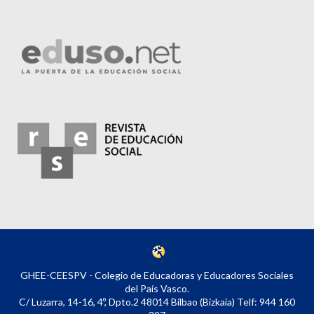
GHEE-CEESPV - Colegio de Educadoras y Educadores Sociales
del País Vasco.
C/ Luzarra, 14-16, 4º, Dpto.2 48014 Bilbao (Bizkaia) Telf: 944 160