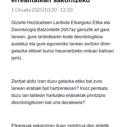
1 Otsaila 2025I10:30
-
12:30
Gizarte Hezitzaileen Lanbide Elkargoko Etika eta
Deontologia Batzordetik 2007az geroztik ari gara
lanean, gure lanbidearen kode deontologikoa
sustatuz eta gure eguneroko lanean sortzen diren
gatazka etikoei buruz hausnartzeko orduan balioan
jarriz.
Zenbat aldiz izan duzu gatazka etiko bat zure
lanean erabaki bat hartzerakoan? Inoiz pentsatu
duzu lan-taldean hartutako erabakiak printzipio
deontologikoren bat urra dezakeela?
Elkargoak eskaintzen duen zerbitzua den aldetik,