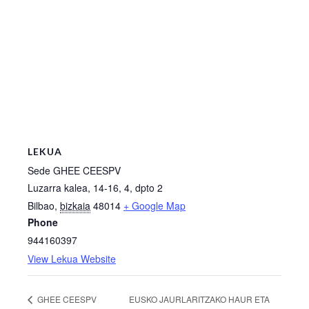
LEKUA
Sede GHEE CEESPV
Luzarra kalea, 14-16, 4, dpto 2
Bilbao
,
bizkaia
48014
+ Google Map
Phone
944160397
View Lekua Website
EUSKO JAURLARITZAKO HAUR ETA
GHEE CEESPV