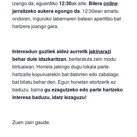
izango da, eguerdiko
12:30
ak arte.
Bilera
online
jarraitzeko aukera egongo da
. 12:30ean amaitu
ondoren, inguruko tabernaren batean aperitibo bat
hartzera joango gara.
Interesdun guztiek aldez aurretik
jakinarazi
behar dute idazkaritzan
, bertaratuta zein modu
birtualean. Horrela jakingo dugu lokala parte-
hartzaile kopuruarekin bat datorren edo zabalago
bat bilatu behar den. Egun honetan etortzerik ez
baduzu, baina
gu ezagutzeko edo parte hartzeko
interesa baduzu, idatz iezaguzu!
Zuen zain gaude.