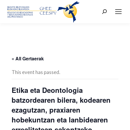
Search:
« All Gertaerak
This event has passed.
Etika eta Deontologia
batzordearen bilera, kodearen
ezagutzan, praxiaren
hobekuntzan eta lanbidearen
errealitatean sakontzeko