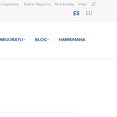
Search:
colegiados
Batzar Nagusia
Nire kontua
Irten
ES
EU
KARGORATU
BLOG
HARREMANA