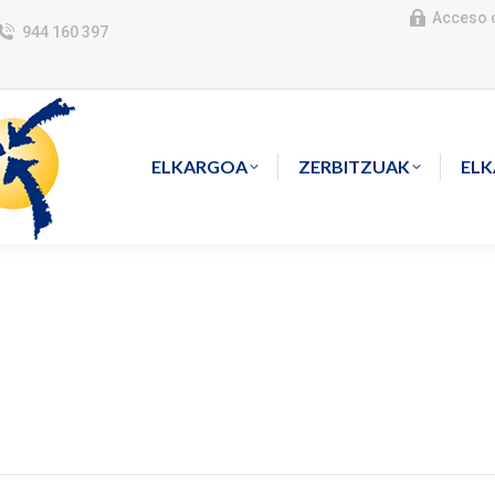
Acceso 
944 160 397
ELKARGOA
ZERBITZUAK
EL