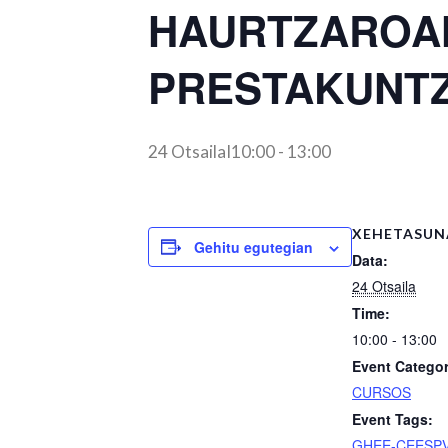
HAURTZAROAN
PRESTAKUNT
24 OtsailaI10:00
-
13:00
XEHETASUN
Gehitu egutegian
Data:
24 Otsaila
Time:
10:00 - 13:00
Event Categor
CURSOS
Event Tags:
GHEE-CEESP