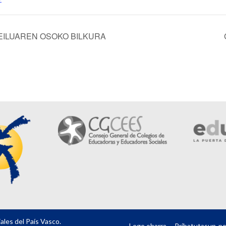
ILUAREN OSOKO BILKURA
les del País Vasco.
Lege oharra
Pribatutasun-pol