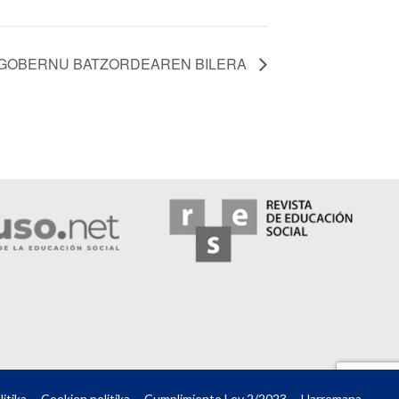
GOBERNU BATZORDEAREN BILERA
itika
Cookien politika
Cumplimiento Ley 2/2023
Harremana