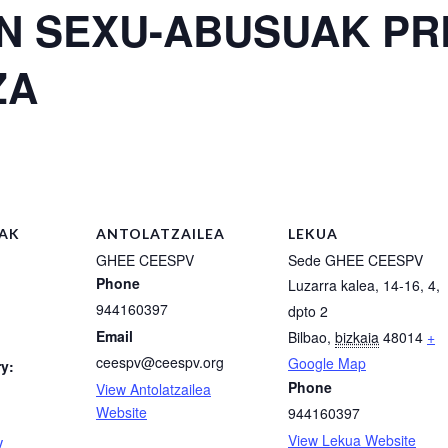
 SEXU-ABUSUAK PR
ZA
AK
ANTOLATZAILEA
LEKUA
GHEE CEESPV
Sede GHEE CEESPV
Phone
Luzarra kalea, 14-16, 4,
944160397
dpto 2
Email
Bilbao
,
bizkaia
48014
+
ceespv@ceespv.org
Google Map
y:
Phone
View Antolatzailea
Website
944160397
View Lekua Website
V