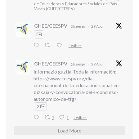
de Educadoras y Educadores Sociales del País
Vasco (GHEE/CEESPV)
GHEE/CEESPV
@ceespv
·
29 Abu.
Twitter
GHEE/CEESPV
@ceespv
·
29 Abu.
Informazio guztia-Toda la información:
https://www.ceespv.org/dia-
internacional-de-la-educacion-social-en-
bizkaia-y-convocatoria-del-i-concurso-
autonomico-de-tfg/
2
Twitter
2
1
Load More