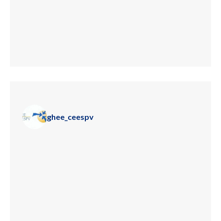
ghee_ceespv