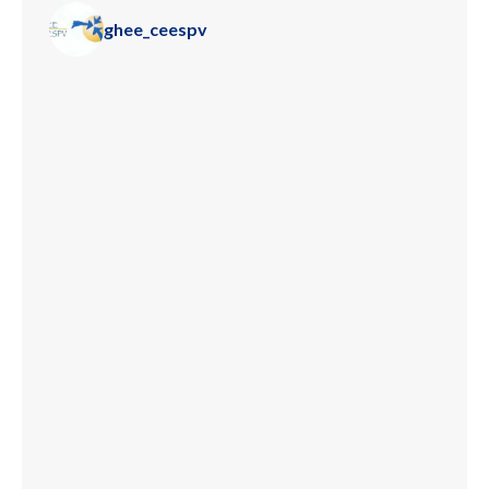
ghee_ceespv