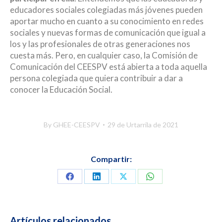
educadores sociales colegiadas más jóvenes pueden
aportar mucho en cuanto a su conocimiento en redes
sociales y nuevas formas de comunicación que igual a
los y las profesionales de otras generaciones nos
cuesta más. Pero, en cualquier caso, la Comisión de
Comunicación del CEESPV está abierta a toda aquella
persona colegiada que quiera contribuir a dar a
conocer la Educación Social.
By
GHEE-CEESPV
29 de Urtarrila de 2021
Compartir:
Share
Share
Share
Share
on
on
on
on
Facebook
LinkedIn
X
WhatsApp
Artículos relacionados