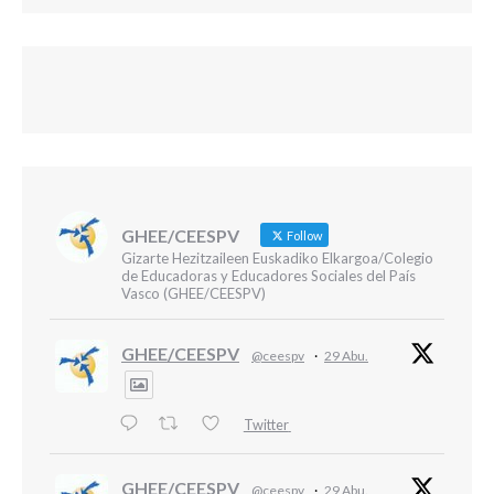
GHEE/CEESPV
Follow
Gizarte Hezitzaileen Euskadiko Elkargoa/Colegio
de Educadoras y Educadores Sociales del País
Vasco (GHEE/CEESPV)
GHEE/CEESPV
@ceespv
·
29 Abu.
Twitter
GHEE/CEESPV
@ceespv
·
29 Abu.