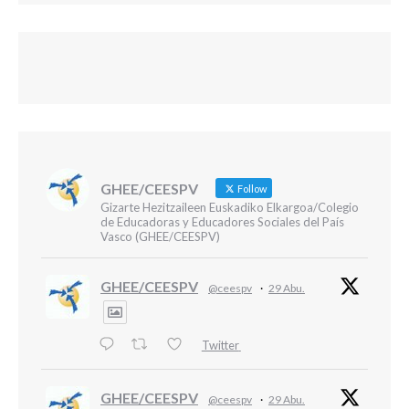
GHEE/CEESPV
Follow
Gizarte Hezitzaileen Euskadiko Elkargoa/Colegio
de Educadoras y Educadores Sociales del País
Vasco (GHEE/CEESPV)
GHEE/CEESPV
@ceespv
·
29 Abu.
Twitter
GHEE/CEESPV
@ceespv
·
29 Abu.