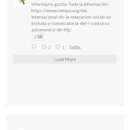
Informazio guztia-Toda la información:
https://www.ceespv.org/dia-
internacional-de-la-educacion-social-en-
bizkaia-y-convocatoria-del-i-concurso-
autonomico-de-tfg/
2
Twitter
2
1
Load More