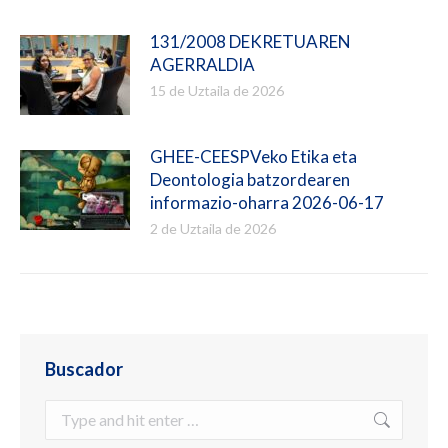
131/2008 DEKRETUAREN
AGERRALDIA
15 de Uztaila de 2026
GHEE-CEESPVeko Etika eta
Deontologia batzordearen
informazio-oharra 2026-06-17
2 de Uztaila de 2026
Buscador
Search: