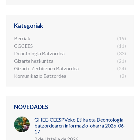
Kategoriak
Berriak
(19)
CGCEES
(11)
Deontologia Batzordea
(33)
Gizarte hezkuntza
(21)
Gizarte Zerbitzuen Batzordea
(24)
Komunikazio Batzordea
(2)
NOVEDADES
GHEE-CEESPVeko Etika eta Deontologia
batzordearen informazio-oharra 2026-06-
17
2 de Uztaila de 2026