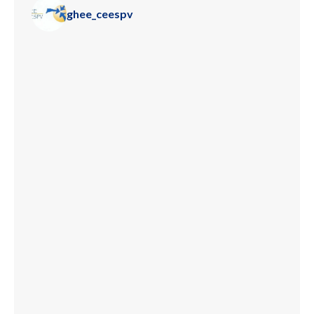
ghee_ceespv