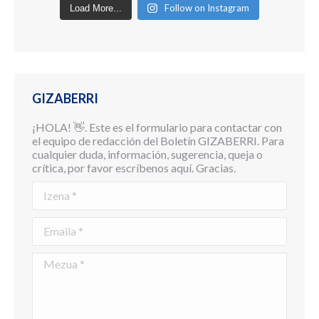
Follow on Instagram
Load More...
GIZABERRI
¡HOLA! 👋. Este es el formulario para contactar con
el equipo de redacción del Boletín GIZABERRI. Para
cualquier duda, información, sugerencia, queja o
crítica, por favor escríbenos aquí. Gracias.
Izena *
Emaila *
Mezua *