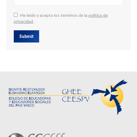
He leído y acepto los terminos de la
politica de
privacidad
.
Submit