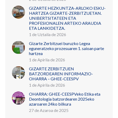
GIZARTE HEZKUNTZA-ARLOKO ESKU-
HARTZEA GIZARTE-ZERBITZUETAN.
UNIBERTSITATEEN ETA
PROFESIONALEN ARTEKO ARAUDIA
ETA LANKIDETZA.
1 de Uztaila de 2026
Gizarte Zerbitzuei buruzko Legea
eguneratzeko prozesuaren 1. saioan parte
hartzea
1 de Apirila de 2026
GIZARTE ZERBITZUEN
BATZORDEAREN INFORMAZIO-
OHARRA – GHEE-CEESPV
1 de Apirila de 2026
OHARRA: GHEE-CEESPVeko Etika eta
Deontologia batzordearen 2025eko
azaroaren 24ko bilkura
27 de Azaroa de 2025