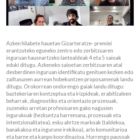
Azken hilabete hauetan Gizarteratze- premiei
erantzuteko eguneko zentro edo zerbitzuaren
inguruan hausnartzeko lantealdeak 4 eta 5 saioak
eduki ditugu. Azkeneko saioetan zerbitzuaren atal
desberdinen inguruan identifikatu genituen kezken edo
zailtasunen aurrean hobekuntzen proposamenak landu
ditugu. Orokorrean ondorengo gaiak landu ditugu:
baztekeriaren kontzeptua eta irizpideak, erabitlzaleen
beharrak, diagnostiko eta orientazio prozesuak,
zuzeneko arretan profesioaren gako nagusien
ingurukoak (hezkuntza harremana, prozesuak eta
intentzionalitatea), esku ahrtze markoak (taldekoa,
banakakoa eta ingurune irekikoa), arlo komunitarioa
eta barne eta kanpo koordinazioa. Hurrengo pausoak