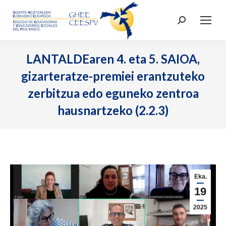
Search:
LANTALDEaren 4. eta 5. SAIOA,
gizarteratze-premiei erantzuteko
zerbitzua edo eguneko zentroa
hausnartzeko (2.2.3)
Eka.
19
2025