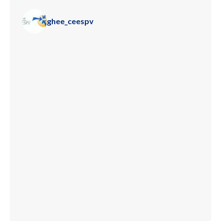
ghee_ceespv