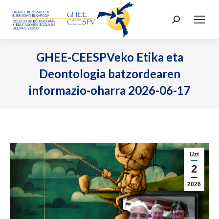
Search:
GHEE-CEESPVeko Etika eta
Deontologia batzordearen
informazio-oharra 2026-06-17
Uzt
2
2026