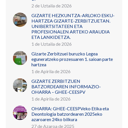
2 de Uztaila de 2026
GIZARTE HEZKUNTZA-ARLOKO ESKU-
HARTZEA GIZARTE-ZERBITZUETAN.
UNIBERTSITATEEN ETA
PROFESIONALEN ARTEKO ARAUDIA
ETA LANKIDETZA.
1 de Uztaila de 2026
Gizarte Zerbitzuei buruzko Legea
eguneratzeko prozesuaren 1. saioan parte
hartzea
1 de Apirila de 2026
GIZARTE ZERBITZUEN
BATZORDEAREN INFORMAZIO-
OHARRA – GHEE-CEESPV
1 de Apirila de 2026
OHARRA: GHEE-CEESPVeko Etika eta
Deontologia batzordearen 2025eko
azaroaren 24ko bilkura
27 de Azaroa de 2025