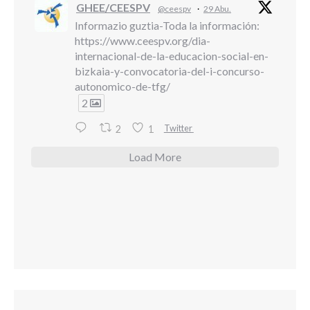
GHEE/CEESPV
@ceespv
·
29 Abu.
Informazio guztia-Toda la información:
https://www.ceespv.org/dia-
internacional-de-la-educacion-social-en-
bizkaia-y-convocatoria-del-i-concurso-
autonomico-de-tfg/
2
Twitter
2
1
Load More