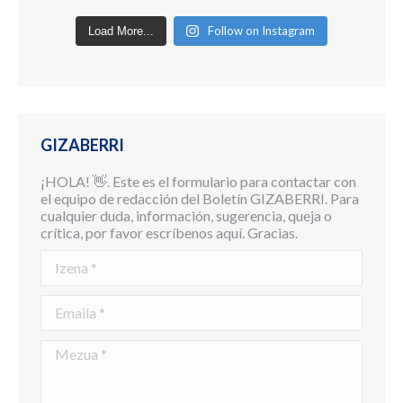
Follow on Instagram
Load More...
GIZABERRI
¡HOLA! 👋. Este es el formulario para contactar con
el equipo de redacción del Boletín GIZABERRI. Para
cualquier duda, información, sugerencia, queja o
crítica, por favor escríbenos aquí. Gracias.
Izena *
Emaila *
Mezua *