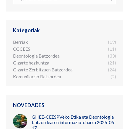
Kategoriak
Berriak
(19)
CGCEES
(11)
Deontologia Batzordea
(33)
Gizarte hezkuntza
(21)
Gizarte Zerbitzuen Batzordea
(24)
Komunikazio Batzordea
(2)
NOVEDADES
GHEE-CEESPVeko Etika eta Deontologia
batzordearen informazio-oharra 2026-06-
17