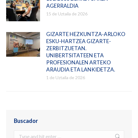
AGERRALDIA
15 de Uztaila de 2026
GIZARTE HEZKUNTZA-ARLOKO
ESKU-HARTZEA GIZARTE-
ZERBITZUETAN.
UNIBERTSITATEEN ETA
PROFESIONALEN ARTEKO
ARAUDIA ETA LANKIDETZA.
1 de Uztaila de 2026
Buscador
Search: