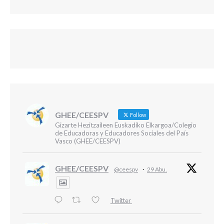
GHEE/CEESPV
Follow
Gizarte Hezitzaileen Euskadiko Elkargoa/Colegio
de Educadoras y Educadores Sociales del País
Vasco (GHEE/CEESPV)
GHEE/CEESPV
@ceespv
·
29 Abu.
Twitter