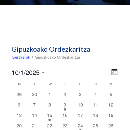
Gipuzkoako Ordezkaritza
Gertaerak
Gipuzkoako Ordezkaritza
Gertaerak
Event
Views
10/1/2025
Hilabete
Views
Navig
Select
Navig
Calendar
M
ASTELEHENA
T
ASTEARTEA
W
ASTEAZKENA
T
OSTEGUNA
F
OSTIRALA
S
LARUNBATA
S
IGANDEA
date.
of
0
0
0
0
0
0
0
29
30
1
2
3
4
5
Gertaerak
gertaerak
gertaerak
gertaerak
gertaerak
gertaerak
gertaerak
gertaerak
0
0
0
1
0
0
0
6
7
8
9
10
11
12
gertaerak
gertaerak
gertaerak
event
gertaerak
gertaerak
gertaerak
0
0
1
0
0
0
0
13
14
15
16
17
18
19
gertaerak
gertaerak
event
gertaerak
gertaerak
gertaerak
gertaerak
0
0
0
0
1
0
0
20
21
22
23
24
25
26