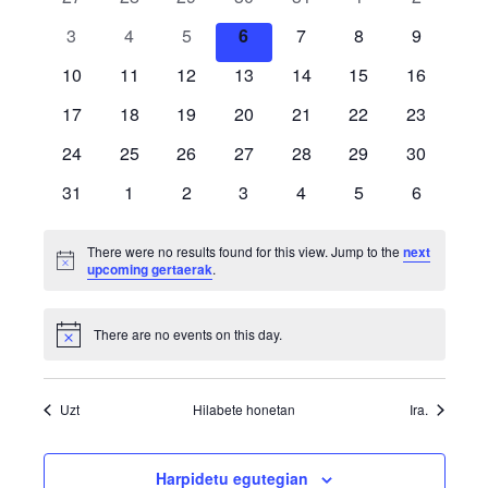
Gertaerak
gertaerak
gertaerak
gertaerak
gertaerak
gertaerak
gertaerak
gertaerak
0
0
0
0
0
0
0
3
4
5
6
7
8
9
gertaerak
gertaerak
gertaerak
gertaerak
gertaerak
gertaerak
gertaerak
0
0
0
0
0
0
0
10
11
12
13
14
15
16
gertaerak
gertaerak
gertaerak
gertaerak
gertaerak
gertaerak
gertaerak
0
0
0
0
0
0
0
17
18
19
20
21
22
23
gertaerak
gertaerak
gertaerak
gertaerak
gertaerak
gertaerak
gertaerak
0
0
0
0
0
0
0
24
25
26
27
28
29
30
gertaerak
gertaerak
gertaerak
gertaerak
gertaerak
gertaerak
gertaerak
0
0
0
0
0
0
0
31
1
2
3
4
5
6
gertaerak
gertaerak
gertaerak
gertaerak
gertaerak
gertaerak
gertaerak
There were no results found for this view. Jump to the
next
Notice
upcoming gertaerak
.
There are no events on this day.
Notice
Uzt
Hilabete honetan
Ira.
Harpidetu egutegian