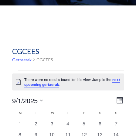
CGCEES
Gertaerak
CGCEES
Gertaerak
There were no results found for this view. Jump to the
next
Notice
upcoming gertaerak
.
Event
Views
9/1/2025
Hilabete
Views
Navig
Select
Navig
Calendar
M
ASTELEHENA
T
ASTEARTEA
W
ASTEAZKENA
T
OSTEGUNA
F
OSTIRALA
S
LARUNBATA
S
IGANDEA
date.
of
0
0
0
0
0
0
0
1
2
3
4
5
6
7
Gertaerak
gertaerak
gertaerak
gertaerak
gertaerak
gertaerak
gertaerak
gertaerak
0
0
0
0
0
0
0
8
9
10
11
12
13
14