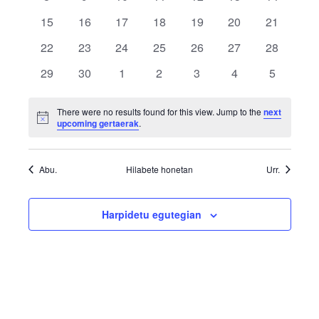
gertaerak
gertaerak
gertaerak
gertaerak
gertaerak
gertaerak
gertaerak
0
0
0
0
0
0
0
15
16
17
18
19
20
21
gertaerak
gertaerak
gertaerak
gertaerak
gertaerak
gertaerak
gertaerak
0
0
0
0
0
0
0
22
23
24
25
26
27
28
gertaerak
gertaerak
gertaerak
gertaerak
gertaerak
gertaerak
gertaerak
0
0
0
0
0
0
0
29
30
1
2
3
4
5
gertaerak
gertaerak
gertaerak
gertaerak
gertaerak
gertaerak
gertaerak
There were no results found for this view. Jump to the
next
Notice
upcoming gertaerak
.
Abu.
Hilabete honetan
Urr.
Harpidetu egutegian