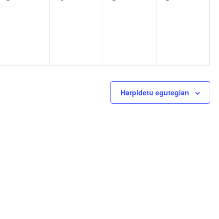
k,
gertaerak,
gertaerak,
gertaerak,
gertaerak
Harpidetu egutegian