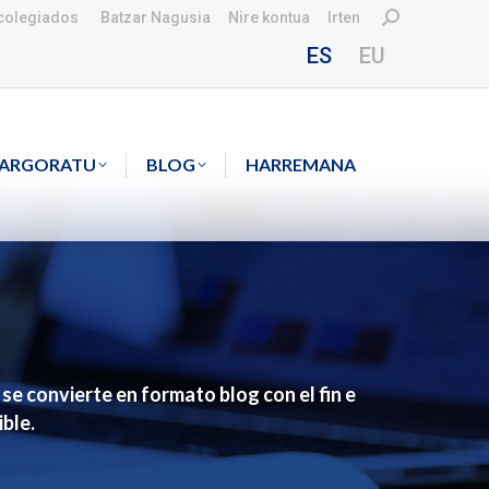
Search:
colegiados
Batzar Nagusia
Nire kontua
Irten
ES
EU
KARGORATU
BLOG
HARREMANA
e convierte en formato blog con el fin e
ble.