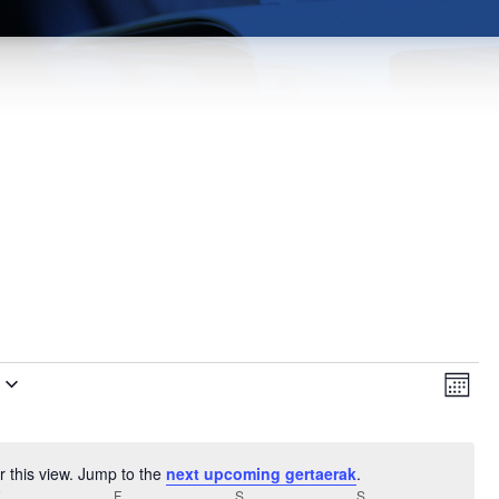
Vie
Ev
Hilabe
Vi
Nav
Na
r this view. Jump to the
next upcoming gertaerak
.
Notice
OSTEGUNA
F
OSTIRALA
S
LARUNBATA
S
IGANDEA