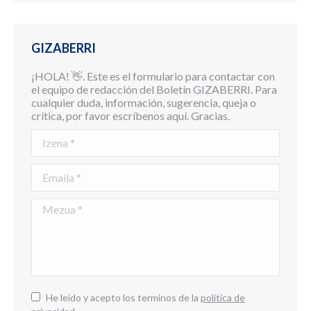
GIZABERRI
¡HOLA! 👋. Este es el formulario para contactar con
el equipo de redacción del Boletín GIZABERRI. Para
cualquier duda, información, sugerencia, queja o
crítica, por favor escríbenos aquí. Gracias.
Izena *
Emaila *
Mezua *
He leído y acepto los terminos de la
politica de