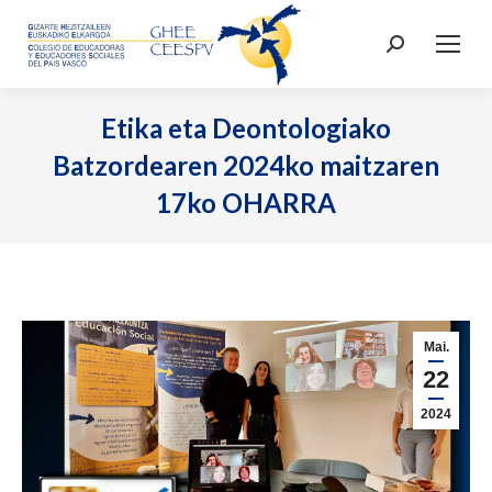
Search:
Etika eta Deontologiako
Batzordearen 2024ko maitzaren
17ko OHARRA
Mai.
22
2024