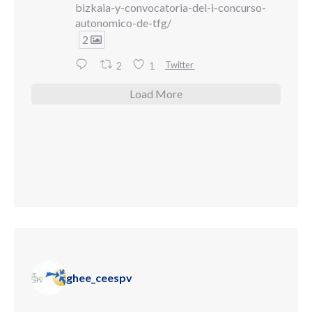
bizkaia-y-convocatoria-del-i-concurso-
autonomico-de-tfg/
2
Twitter
2
1
Load More
ghee_ceespv