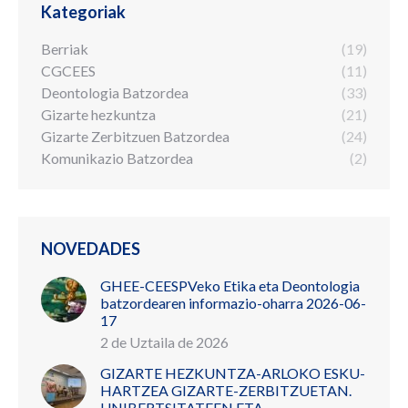
Kategoriak
Berriak
(19)
CGCEES
(11)
Deontologia Batzordea
(33)
Gizarte hezkuntza
(21)
Gizarte Zerbitzuen Batzordea
(24)
Komunikazio Batzordea
(2)
NOVEDADES
GHEE-CEESPVeko Etika eta Deontologia
batzordearen informazio-oharra 2026-06-
17
2 de Uztaila de 2026
GIZARTE HEZKUNTZA-ARLOKO ESKU-
HARTZEA GIZARTE-ZERBITZUETAN.
UNIBERTSITATEEN ETA