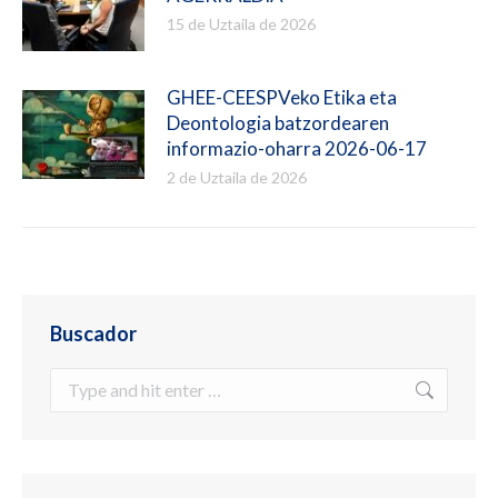
15 de Uztaila de 2026
GHEE-CEESPVeko Etika eta
Deontologia batzordearen
informazio-oharra 2026-06-17
2 de Uztaila de 2026
Buscador
Search: