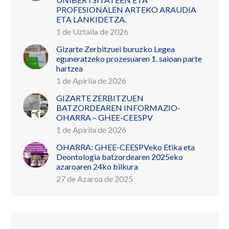
PROFESIONALEN ARTEKO ARAUDIA
ETA LANKIDETZA.
1 de Uztaila de 2026
Gizarte Zerbitzuei buruzko Legea
eguneratzeko prozesuaren 1. saioan parte
hartzea
1 de Apirila de 2026
GIZARTE ZERBITZUEN
BATZORDEAREN INFORMAZIO-
OHARRA – GHEE-CEESPV
1 de Apirila de 2026
OHARRA: GHEE-CEESPVeko Etika eta
Deontologia batzordearen 2025eko
azaroaren 24ko bilkura
27 de Azaroa de 2025