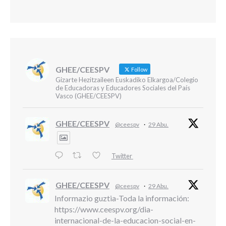
GHEE/CEESPV
Follow
Gizarte Hezitzaileen Euskadiko Elkargoa/Colegio
de Educadoras y Educadores Sociales del País
Vasco (GHEE/CEESPV)
GHEE/CEESPV
@ceespv
·
29 Abu.
Twitter
GHEE/CEESPV
@ceespv
·
29 Abu.
Informazio guztia-Toda la información:
https://www.ceespv.org/dia-
internacional-de-la-educacion-social-en-