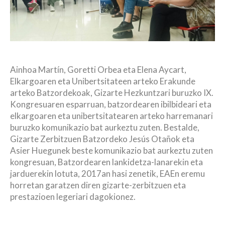
Ainhoa Martín, Goretti Orbea eta Elena Aycart,
Elkargoaren eta Unibertsitateen arteko Erakunde
arteko Batzordekoak, Gizarte Hezkuntzari buruzko IX.
Kongresuaren esparruan, batzordearen ibilbideari eta
elkargoaren eta unibertsitatearen arteko harremanari
buruzko komunikazio bat aurkeztu zuten. Bestalde,
Gizarte Zerbitzuen Batzordeko Jesús Otañok eta
Asier Huegunek beste komunikazio bat aurkeztu zuten
kongresuan, Batzordearen lankidetza-lanarekin eta
jarduerekin lotuta, 2017an hasi zenetik, EAEn eremu
horretan garatzen diren gizarte-zerbitzuen eta
prestazioen legeriari dagokionez.