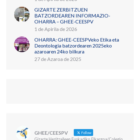
GIZARTE ZERBITZUEN
BATZORDEAREN INFORMAZIO-
OHARRA – GHEE-CEESPV
1 de Apirila de 2026
OHARRA: GHEE-CEESPVeko Etika eta
Deontologia batzordearen 2025eko
azaroaren 24ko bilkura
27 de Azaroa de 2025
GHEE/CEESPV
Follow
Gizarte Hezitzaileen Euskadiko Elkargoa/Colegio