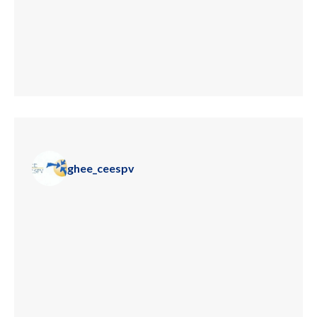
ghee_ceespv