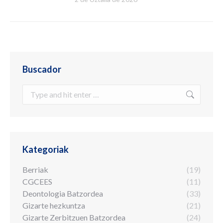
Buscador
Search:
Kategoriak
Berriak
(19)
CGCEES
(11)
Deontologia Batzordea
(33)
Gizarte hezkuntza
(21)
Gizarte Zerbitzuen Batzordea
(24)