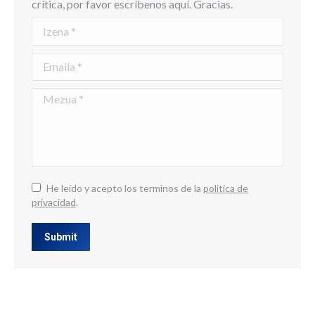
crítica, por favor escríbenos aquí. Gracias.
Izena *
Emaila *
Mezua *
He leído y acepto los terminos de la
politica de
privacidad
.
Submit