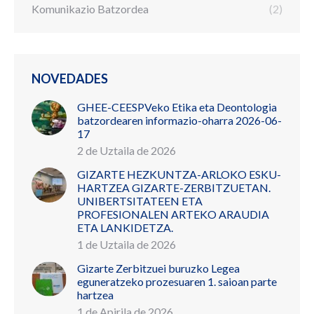
Komunikazio Batzordea
(2)
NOVEDADES
GHEE-CEESPVeko Etika eta Deontologia
batzordearen informazio-oharra 2026-06-
17
2 de Uztaila de 2026
GIZARTE HEZKUNTZA-ARLOKO ESKU-
HARTZEA GIZARTE-ZERBITZUETAN.
UNIBERTSITATEEN ETA
PROFESIONALEN ARTEKO ARAUDIA
ETA LANKIDETZA.
1 de Uztaila de 2026
Gizarte Zerbitzuei buruzko Legea
eguneratzeko prozesuaren 1. saioan parte
hartzea
1 de Apirila de 2026