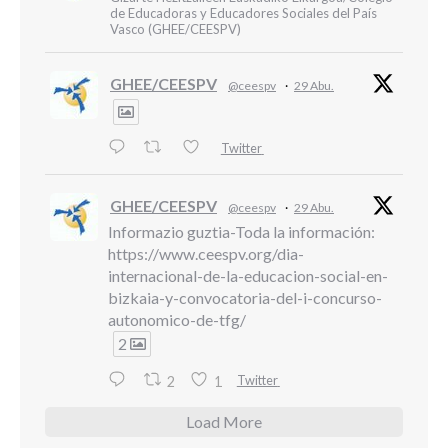
de Educadoras y Educadores Sociales del País
Vasco (GHEE/CEESPV)
GHEE/CEESPV
@ceespv
·
29 Abu.
Twitter
GHEE/CEESPV
@ceespv
·
29 Abu.
Informazio guztia-Toda la información:
https://www.ceespv.org/dia-
internacional-de-la-educacion-social-en-
bizkaia-y-convocatoria-del-i-concurso-
autonomico-de-tfg/
2
Twitter
2
1
Load More