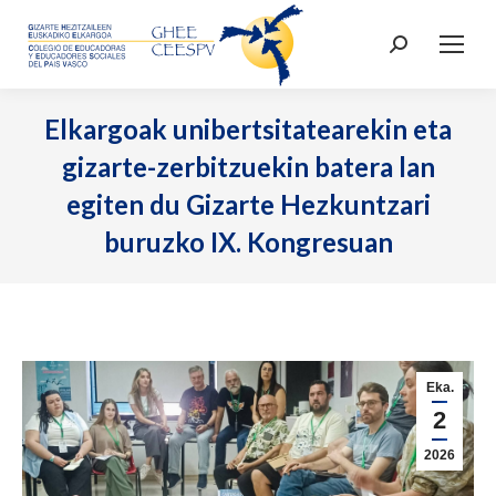
Search:
Elkargoak unibertsitatearekin eta
gizarte-zerbitzuekin batera lan
egiten du Gizarte Hezkuntzari
buruzko IX. Kongresuan
Eka.
2
2026