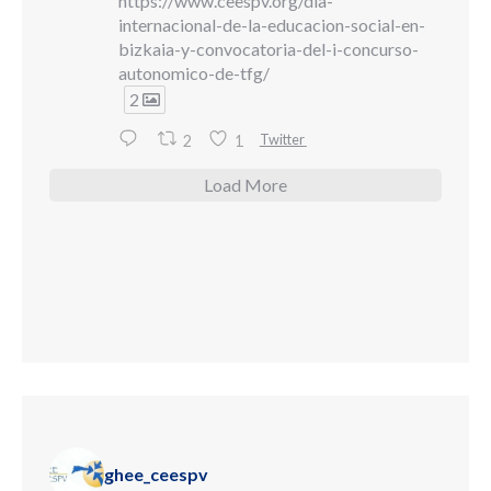
https://www.ceespv.org/dia-
internacional-de-la-educacion-social-en-
bizkaia-y-convocatoria-del-i-concurso-
autonomico-de-tfg/
2
Twitter
2
1
Load More
ghee_ceespv