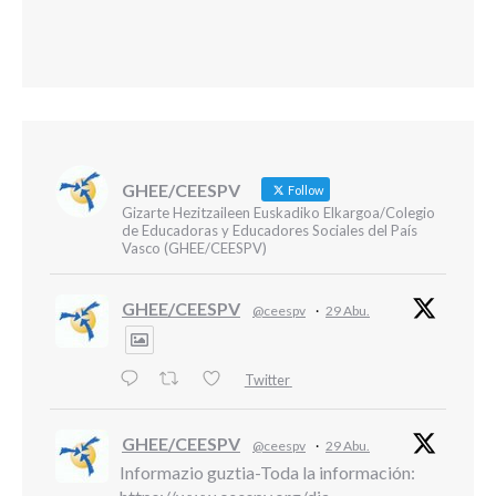
GHEE/CEESPV
Follow
Gizarte Hezitzaileen Euskadiko Elkargoa/Colegio
de Educadoras y Educadores Sociales del País
Vasco (GHEE/CEESPV)
GHEE/CEESPV
@ceespv
·
29 Abu.
Twitter
GHEE/CEESPV
@ceespv
·
29 Abu.
Informazio guztia-Toda la información: