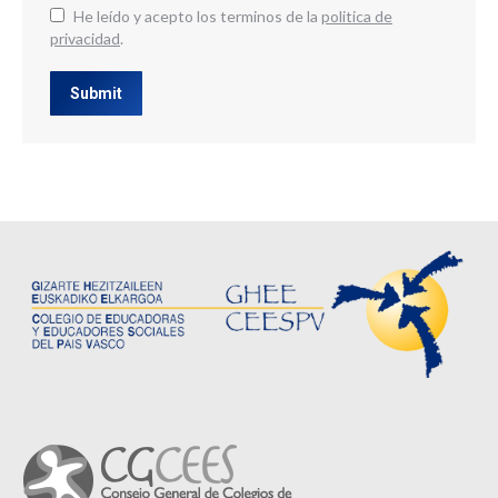
He leído y acepto los terminos de la
politica de
privacidad
.
Submit