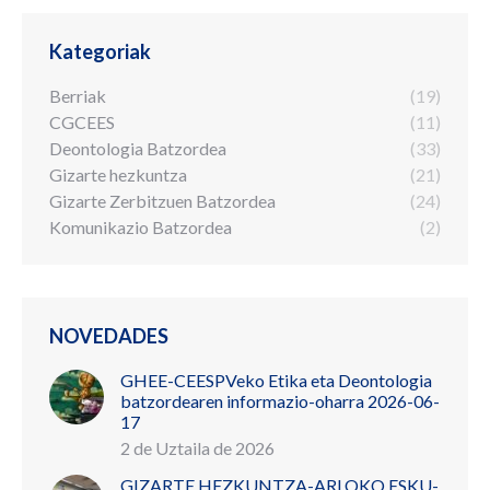
Kategoriak
Berriak
(19)
CGCEES
(11)
Deontologia Batzordea
(33)
Gizarte hezkuntza
(21)
Gizarte Zerbitzuen Batzordea
(24)
Komunikazio Batzordea
(2)
NOVEDADES
GHEE-CEESPVeko Etika eta Deontologia
batzordearen informazio-oharra 2026-06-
17
2 de Uztaila de 2026
GIZARTE HEZKUNTZA-ARLOKO ESKU-