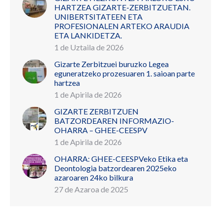
HARTZEA GIZARTE-ZERBITZUETAN.
UNIBERTSITATEEN ETA
PROFESIONALEN ARTEKO ARAUDIA
ETA LANKIDETZA.
1 de Uztaila de 2026
Gizarte Zerbitzuei buruzko Legea
eguneratzeko prozesuaren 1. saioan parte
hartzea
1 de Apirila de 2026
GIZARTE ZERBITZUEN
BATZORDEAREN INFORMAZIO-
OHARRA – GHEE-CEESPV
1 de Apirila de 2026
OHARRA: GHEE-CEESPVeko Etika eta
Deontologia batzordearen 2025eko
azaroaren 24ko bilkura
27 de Azaroa de 2025