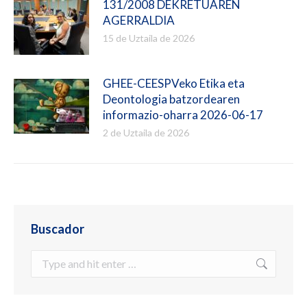
131/2008 DEKRETUAREN
AGERRALDIA
15 de Uztaila de 2026
GHEE-CEESPVeko Etika eta
Deontologia batzordearen
informazio-oharra 2026-06-17
2 de Uztaila de 2026
Buscador
Search: