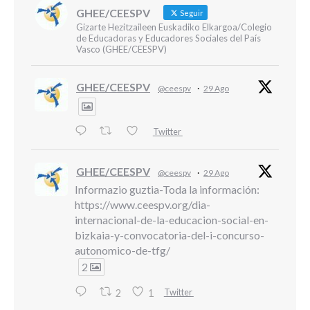
GHEE/CEESPV
Seguir
Gizarte Hezitzaileen Euskadiko Elkargoa/Colegio
de Educadoras y Educadores Sociales del País
Vasco (GHEE/CEESPV)
GHEE/CEESPV
@ceespv
·
29 Ago
Twitter
GHEE/CEESPV
@ceespv
·
29 Ago
Informazio guztia-Toda la información:
https://www.ceespv.org/dia-
internacional-de-la-educacion-social-en-
bizkaia-y-convocatoria-del-i-concurso-
autonomico-de-tfg/
2
Twitter
2
1