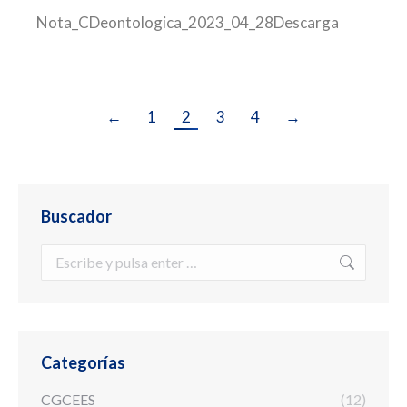
Nota_CDeontologica_2023_04_28Descarga
←
1
2
3
4
→
Buscador
Buscar:
Categorías
CGCEES
(12)