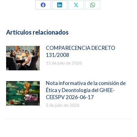
Compartir
Compartir
Compartir
Compartir
en
en
en
en
Facebook
LinkedIn
X
WhatsApp
Artículos relacionados
COMPARECENCIA DECRETO
131/2008
15 de julio de 2026
Nota informativa de la comisión de
Ética y Deontología del GHEE-
CEESPV 2026-06-17
2 de julio de 2026