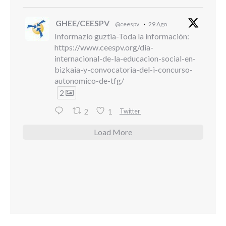
GHEE/CEESPV
@ceespv
·
29 Ago
Informazio guztia-Toda la información:
https://www.ceespv.org/dia-
internacional-de-la-educacion-social-en-
bizkaia-y-convocatoria-del-i-concurso-
autonomico-de-tfg/
2
Twitter
2
1
Load More