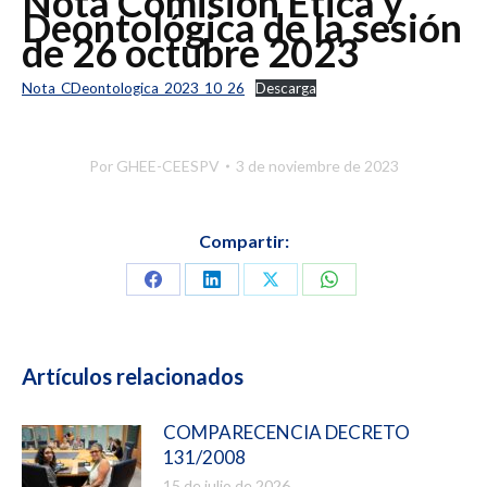
Nota Comisión Ética y
Deontológica de la sesión
de 26 octubre 2023
Nota_CDeontologica_2023_10_26
Descarga
Por
GHEE-CEESPV
3 de noviembre de 2023
Compartir:
Compartir
Compartir
Compartir
Compartir
en
en
en
en
Facebook
LinkedIn
X
WhatsApp
Artículos relacionados
COMPARECENCIA DECRETO
131/2008
15 de julio de 2026