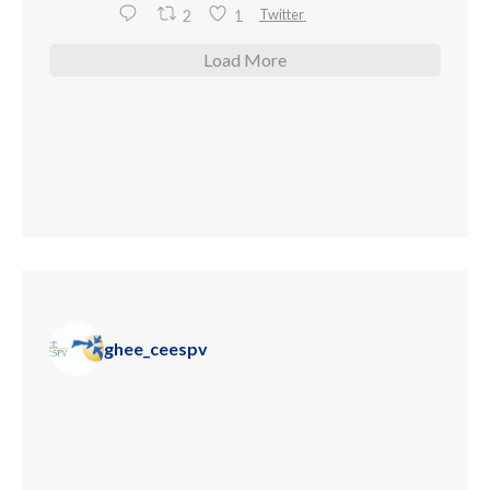
Twitter
2
1
Load More
ghee_ceespv