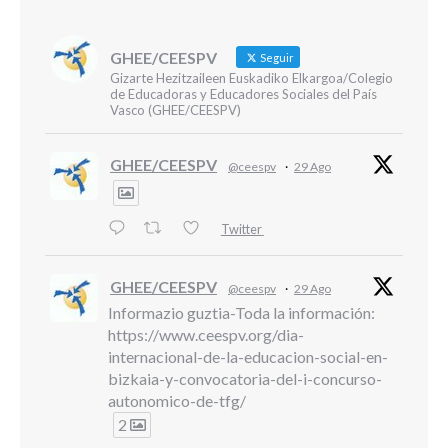
GHEE/CEESPV
Seguir
Gizarte Hezitzaileen Euskadiko Elkargoa/Colegio
de Educadoras y Educadores Sociales del País
Vasco (GHEE/CEESPV)
GHEE/CEESPV
@ceespv
·
29 Ago
Twitter
GHEE/CEESPV
@ceespv
·
29 Ago
Informazio guztia-Toda la información:
https://www.ceespv.org/dia-
internacional-de-la-educacion-social-en-
bizkaia-y-convocatoria-del-i-concurso-
autonomico-de-tfg/
2