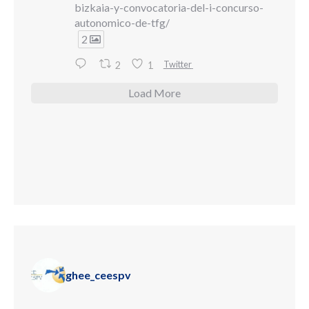
bizkaia-y-convocatoria-del-i-concurso-
autonomico-de-tfg/
2
Twitter
2
1
Load More
ghee_ceespv