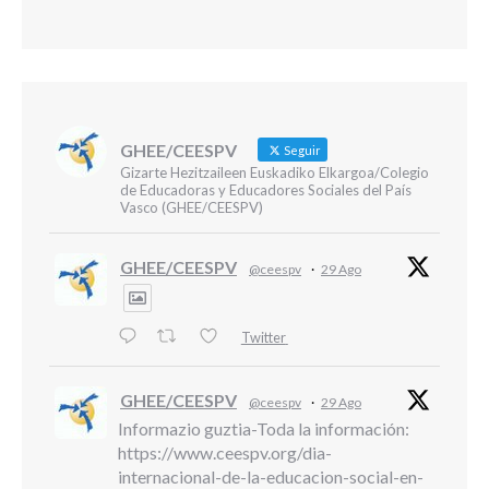
GHEE/CEESPV
Seguir
Gizarte Hezitzaileen Euskadiko Elkargoa/Colegio
de Educadoras y Educadores Sociales del País
Vasco (GHEE/CEESPV)
GHEE/CEESPV
@ceespv
·
29 Ago
Twitter
GHEE/CEESPV
@ceespv
·
29 Ago
Informazio guztia-Toda la información:
https://www.ceespv.org/dia-
internacional-de-la-educacion-social-en-