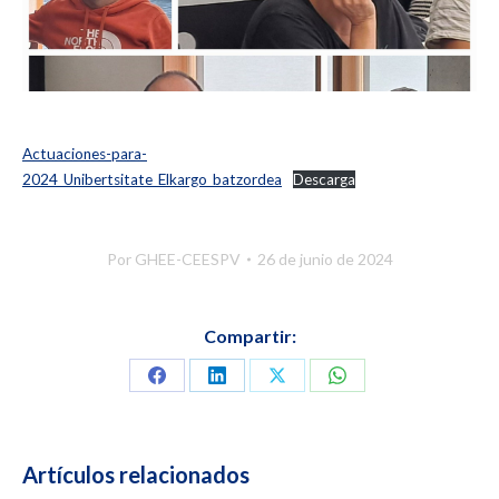
Actuaciones-para-
2024_Unibertsitate_Elkargo_batzordea
Descarga
Por
GHEE-CEESPV
26 de junio de 2024
Compartir:
Compartir
Compartir
Compartir
Compartir
en
en
en
en
Facebook
LinkedIn
X
WhatsApp
Artículos relacionados