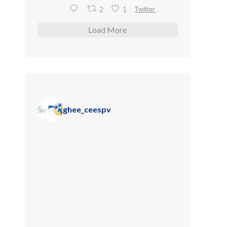
Twitter
2
1
Load More
ghee_ceespv