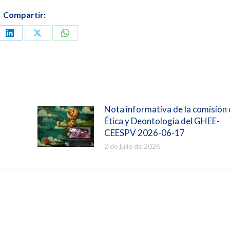
Compartir:
artir
Compartir
Compartir
Compartir
en
en
en
book
LinkedIn
X
WhatsApp
Nota informativa de la comisión
Ética y Deontología del GHEE-
CEESPV 2026-06-17
2 de julio de 2026