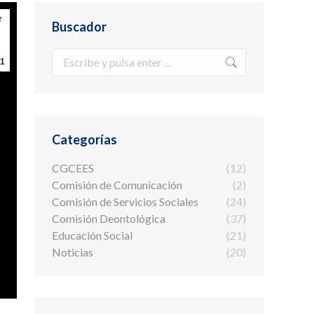
r
Buscador
Buscar:
1
Categorías
CGCEES
(12)
Comisión de Comunicación
(2)
Comisión de Servicios Sociales
(24)
Comisión Deontológica
(37)
Educación Social
(21)
Noticias
(20)