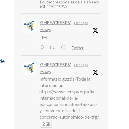
Educadores Sociales del País Vasco
(GHEE/CEESPV)
GHEE/CEESPV
@ceespv
·
29 Ago
Twitter
 de
GHEE/CEESPV
@ceespv
·
29 Ago
Informazio guztia-Toda la
información:
https://www.ceespv.org/dia-
internacional-de-la-
educacion-social-en-bizkaia-
y-convocatoria-del-i-
concurso-autonomico-de-tfg/
2