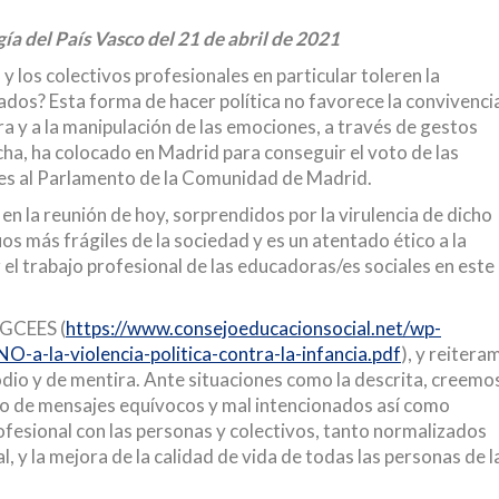
a del País Vasco del 21 de abril de 2021
 los colectivos profesionales en particular toleren la
os? Esta forma de hacer política no favorece la convivenci
ira y a la manipulación de las emociones, a través de gestos
cha, ha colocado en Madrid para conseguir el voto de las
nes al Parlamento de la Comunidad de Madrid.
n la reunión de hoy, sorprendidos por la virulencia de dicho
os más frágiles de la sociedad y es un atentado ético a la
el trabajo profesional de las educadoras/es sociales en este
CGCEES (
https://www.consejoeducacionsocial.net/wp-
-la-violencia-politica-contra-la-infancia.pdf
), y reitera
io y de mentira. Ante situaciones como la descrita, creemo
ipo de mensajes equívocos y mal intencionados así como
fesional con las personas y colectivos, tanto normalizados
, y la mejora de la calidad de vida de todas las personas de l