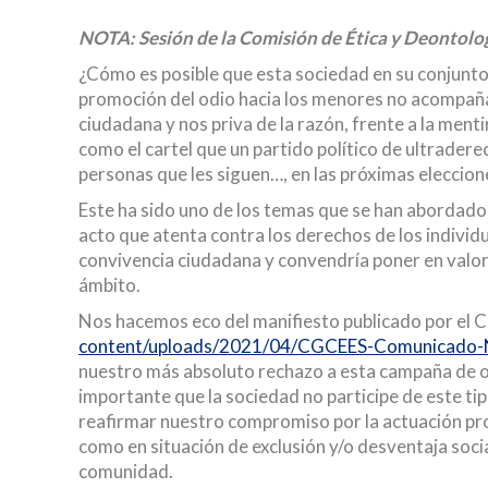
NOTA: Sesión de la Comisión de Ética y Deontologí
¿Cómo es posible que esta sociedad en su conjunto y
promoción del odio hacia los menores no acompañad
ciudadana y nos priva de la razón, frente a la ment
como el cartel que un partido político de ultradere
personas que les siguen…, en las próximas eleccio
Este ha sido uno de los temas que se han abordado e
acto que atenta contra los derechos de los individu
convivencia ciudadana y convendría poner en valor 
ámbito.
Nos hacemos eco del manifiesto publicado por el 
content/uploads/2021/04/CGCEES-Comunicado-NO-a
nuestro más absoluto rechazo a esta campaña de od
importante que la sociedad no participe de este t
reafirmar nuestro compromiso por la actuación pro
como en situación de exclusión y/o desventaja social
comunidad.