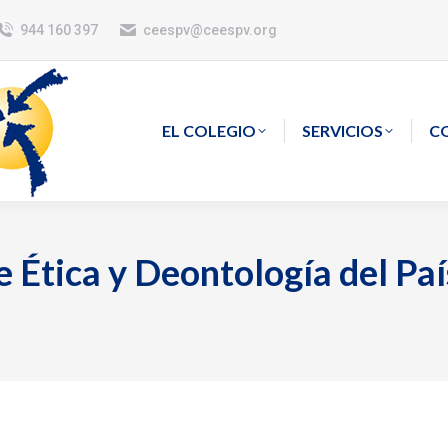
944 160 397
ceespv@ceespv.org
EL COLEGIO
SERVICIOS
C
 Ética y Deontología del Paí