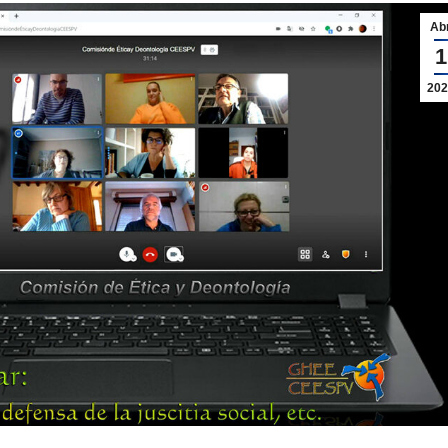
Ab
1
202