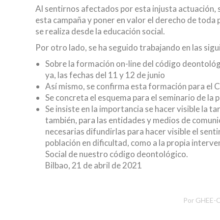
Al sentirnos afectados por esta injusta actuación
esta campaña y poner en valor el derecho de toda p
se realiza desde la educación social.
Por otro lado, se ha seguido trabajando en las sigu
Sobre la formación on-line del código deontológ
ya, las fechas del 11 y 12 de junio
Así mismo, se confirma esta formación para el C
Se concreta el esquema para el seminario de la p
Se insiste en la importancia se hacer visible la t
también, para las entidades y medios de comunic
necesarias difundirlas para hacer visible el senti
población en dificultad, como a la propia interve
Social de nuestro código deontológico.
Bilbao, 21 de abril de 2021
Por
GHEE-