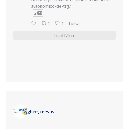
autonomico-de-tfg/
2
Twitter
2
1
Load More
ghee_ceespv