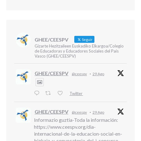
GHEE/CEESPV
Seguir
Gizarte Hezitzaileen Euskadiko Elkargoa/Colegio
de Educadoras y Educadores Sociales del País
Vasco (GHEE/CEESPV)
GHEE/CEESPV
@ceespv
·
29 Ago
Twitter
GHEE/CEESPV
@ceespv
·
29 Ago
Informazio guztia-Toda la información:
https://www.ceespv.org/dia-
internacional-de-la-educacion-social-en-
bizkaia-y-convocatoria-del-i-concurso-