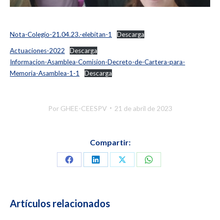
Nota-Colegio-21.04.23.-elebitan-1
Descarga
Actuaciones-2022
Descarga
Informacion-Asamblea-Comision-Decreto-de-Cartera-para-
Memoria-Asamblea-1-1
Descarga
Por
GHEE-CEESPV
21 de abril de 2023
Compartir:
Compartir
Compartir
Compartir
Compartir
en
en
en
en
Facebook
LinkedIn
X
WhatsApp
Artículos relacionados