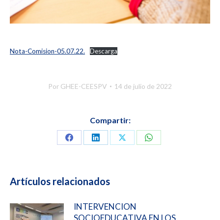
Nota-Comision-05.07.22.
Descarga
Por
GHEE-CEESPV
14 de julio de 2022
Compartir:
Compartir
Compartir
Compartir
Compartir
en
en
en
en
Facebook
LinkedIn
X
WhatsApp
Artículos relacionados
INTERVENCION
SOCIOEDUCATIVA EN LOS