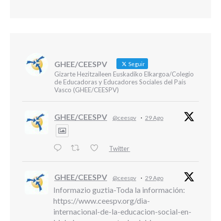
GHEE/CEESPV
Seguir
Gizarte Hezitzaileen Euskadiko Elkargoa/Colegio
de Educadoras y Educadores Sociales del País
Vasco (GHEE/CEESPV)
GHEE/CEESPV
@ceespv
·
29 Ago
Twitter
GHEE/CEESPV
@ceespv
·
29 Ago
Informazio guztia-Toda la información:
https://www.ceespv.org/dia-
internacional-de-la-educacion-social-en-