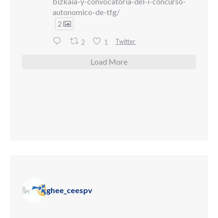
bizkaia-y-convocatoria-del-i-concurso-
autonomico-de-tfg/
2
Twitter
2
1
Load More
ghee_ceespv