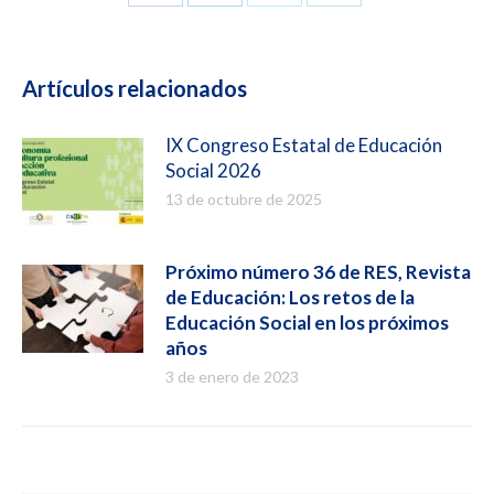
Compartir
Compartir
Compartir
Compartir
en
en
en
en
Facebook
LinkedIn
X
WhatsApp
Artículos relacionados
IX Congreso Estatal de Educación
Social 2026
13 de octubre de 2025
Próximo número 36 de RES, Revista
de Educación: Los retos de la
Educación Social en los próximos
años
3 de enero de 2023