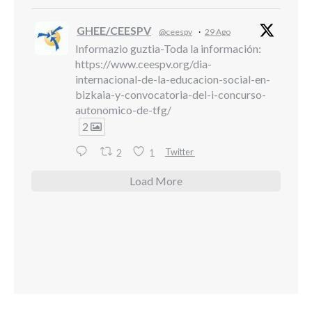
GHEE/CEESPV
@ceespv
·
29 Ago
Informazio guztia-Toda la información:
https://www.ceespv.org/dia-
internacional-de-la-educacion-social-en-
bizkaia-y-convocatoria-del-i-concurso-
autonomico-de-tfg/
2
Twitter
2
1
Load More