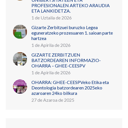
PROFESIONALEN ARTEKO ARAUDIA
ETA LANKIDETZA.
1 de Uztaila de 2026
Gizarte Zerbitzuei buruzko Legea
eguneratzeko prozesuaren 1. saioan parte
hartzea
1 de Apirila de 2026
GIZARTE ZERBITZUEN
BATZORDEAREN INFORMAZIO-
OHARRA – GHEE-CEESPV
1 de Apirila de 2026
OHARRA: GHEE-CEESPVeko Etika eta
Deontologia batzordearen 2025eko
azaroaren 24ko bilkura
27 de Azaroa de 2025