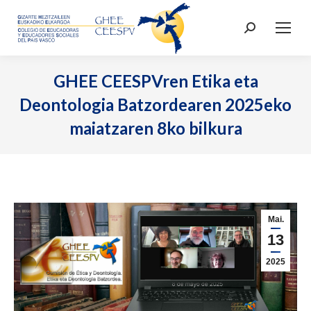
Search:
GHEE CEESPVren Etika eta
Deontologia Batzordearen 2025eko
maiatzaren 8ko bilkura
Mai.
13
2025