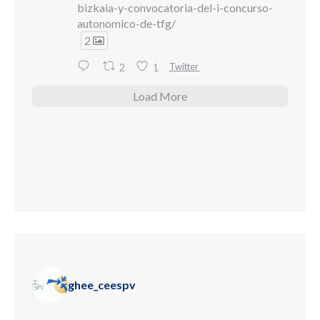
bizkaia-y-convocatoria-del-i-concurso-
autonomico-de-tfg/
2
Twitter
2
1
Load More
ghee_ceespv