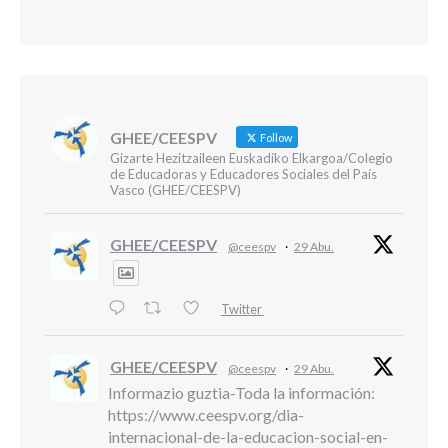
GHEE/CEESPV
Follow
Gizarte Hezitzaileen Euskadiko Elkargoa/Colegio
de Educadoras y Educadores Sociales del País
Vasco (GHEE/CEESPV)
GHEE/CEESPV
@ceespv
·
29 Abu.
Twitter
GHEE/CEESPV
@ceespv
·
29 Abu.
Informazio guztia-Toda la información:
https://www.ceespv.org/dia-
internacional-de-la-educacion-social-en-