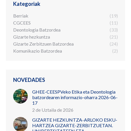
Kategoriak
Berriak
(19)
CGCEES
(11)
Deontologia Batzordea
(33)
Gizarte hezkuntza
(21)
Gizarte Zerbitzuen Batzordea
(24)
Komunikazio Batzordea
(2)
NOVEDADES
GHEE-CEESPVeko Etika eta Deontologia
batzordearen informazio-oharra 2026-06-
17
2 de Uztaila de 2026
GIZARTE HEZKUNTZA-ARLOKO ESKU-
HARTZEA GIZARTE-ZERBITZUETAN.
UNIBERTSITATEEN ETA