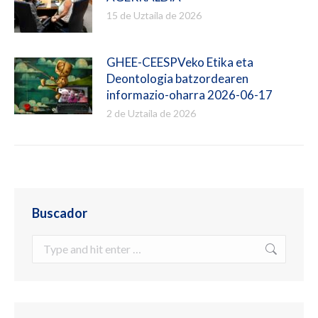
15 de Uztaila de 2026
GHEE-CEESPVeko Etika eta
Deontologia batzordearen
informazio-oharra 2026-06-17
2 de Uztaila de 2026
Buscador
Search: