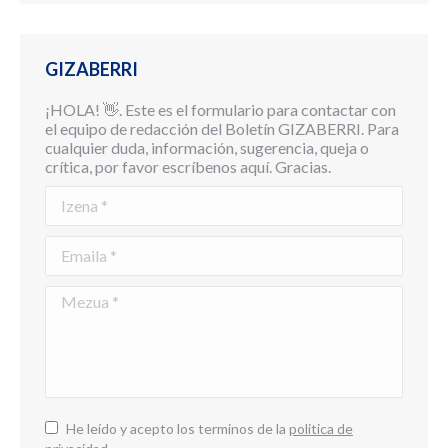
GIZABERRI
¡HOLA! 👋. Este es el formulario para contactar con
el equipo de redacción del Boletín GIZABERRI. Para
cualquier duda, información, sugerencia, queja o
crítica, por favor escríbenos aquí. Gracias.
Izena *
Emaila *
Mezua *
He leído y acepto los terminos de la
politica de