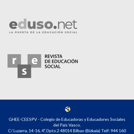
GHEE-CEESPV - Colegio de Educadoras y Educadores Sociales
del País Vasco.
C/ Luzarra, 14-16, 4º, Dpto.2 48014 Bilbao (Bizkaia) Telf: 944 160