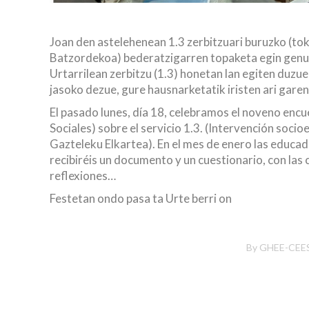
Joan den astelehenean 1.3 zerbitzuari buruzko (to
Batzordekoa) bederatzigarren topaketa egin genue
Urtarrilean zerbitzu (1.3) honetan lan egiten duzu
jasoko dezue, gure hausnarketatik iristen ari gare
El pasado lunes, día 18, celebramos el noveno encu
Sociales) sobre el servicio 1.3. (Intervención socio
Gazteleku Elkartea). En el mes de enero las educado
recibiréis un documento y un cuestionario, con las 
reflexiones…
Festetan ondo pasa ta Urte berri on
By
GHEE-CEE