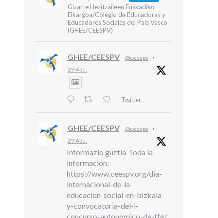
Gizarte Hezitzaileen Euskadiko
Elkargoa/Colegio de Educadoras y
Educadores Sociales del País Vasco
(GHEE/CEESPV)
GHEE/CEESPV
@ceespv
·
29 Abu.
Twitter
GHEE/CEESPV
@ceespv
·
29 Abu.
Informazio guztia-Toda la
información:
https://www.ceespv.org/dia-
internacional-de-la-
educacion-social-en-bizkaia-
y-convocatoria-del-i-
concurso-autonomico-de-tfg/