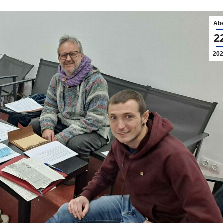
Abe
2
202