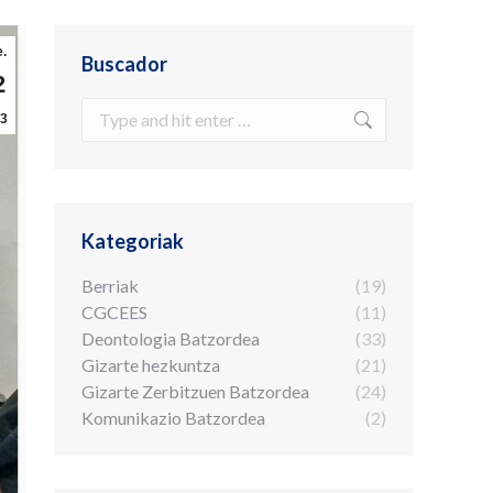
.
Buscador
2
Search:
3
Kategoriak
Berriak
(19)
CGCEES
(11)
Deontologia Batzordea
(33)
Gizarte hezkuntza
(21)
Gizarte Zerbitzuen Batzordea
(24)
Komunikazio Batzordea
(2)