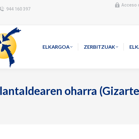
Acceso 
944 160 397
ELKARGOA
ZERBITZUAK
EL
 lantaldearen oharra (Gizart