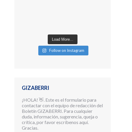
Load More...
Follow on Instagram
GIZABERRI
¡HOLA! 👋. Este es el formulario para
contactar con el equipo de redacción del
Boletín GIZABERRI. Para cualquier
duda, información, sugerencia, queja o
crítica, por favor escríbenos aquí.
Gracias.