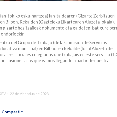
kian-tokiko esku-hartzea) lan-taldearen (Gizarte Zerbitzuen
n Bilbon, Rekalden (Gazteleku Elkartearen Aluzeta lokala).
en gizarte hezitzaileak dokumento eta galdetegi bat gure berr
n ondorioekin.
entro del Grupo de Trabajo (de la Comisión de Servicios
educativa municipal) en Bilbao, en Rekalde (local Aluzeta de
ras-es sociales colegiadas que trabajáis en este servicio (1.
conclusiones a las que vamos llegando a partir de nuestras
SPV
22 de Abendua de 2023
Compartir: