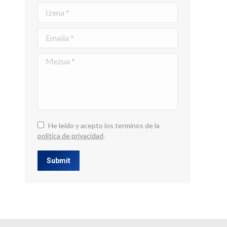
Izena *
Emaila *
Mezua *
He leído y acepto los terminos de la
politica de privacidad
.
Submit