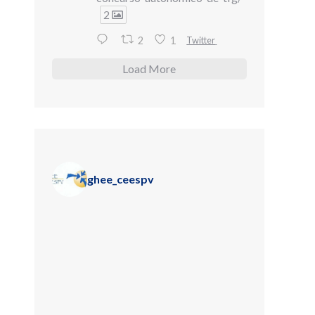
2
Twitter
2
1
Load More
ghee_ceespv