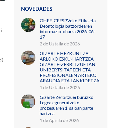
NOVEDADES
GHEE-CEESPVeko Etika eta
Deontologia batzordearen
i
informazio-oharra 2026-06-
17
2 de Uztaila de 2026
GIZARTE HEZKUNTZA-
ARLOKO ESKU-HARTZEA
3)
GIZARTE-ZERBITZUETAN.
UNIBERTSITATEEN ETA
PROFESIONALEN ARTEKO
ARAUDIA ETA LANKIDETZA.
1 de Uztaila de 2026
Gizarte Zerbitzuei buruzko
Legea eguneratzeko
prozesuaren 1. saioan parte
hartzea
1 de Apirila de 2026