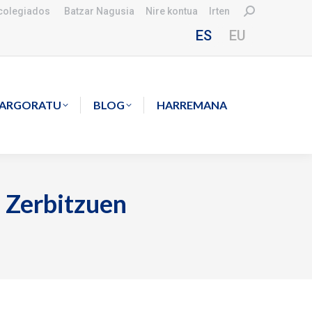
Search:
colegiados
Batzar Nagusia
Nire kontua
Irten
ES
EU
KARGORATU
BLOG
HARREMANA
e Zerbitzuen