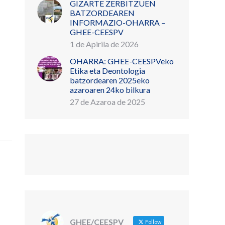
GIZARTE ZERBITZUEN
BATZORDEAREN
INFORMAZIO-OHARRA –
GHEE-CEESPV
1 de Apirila de 2026
OHARRA: GHEE-CEESPVeko
Etika eta Deontologia
batzordearen 2025eko
azaroaren 24ko bilkura
27 de Azaroa de 2025
GHEE/CEESPV
Follow