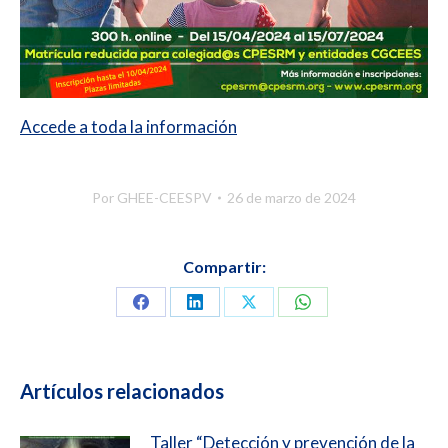
Accede a toda la información
Por
GHEE-CEESPV
26 de marzo de 2024
Compartir:
Compartir
Compartir
Compartir
Compartir
en
en
en
en
Facebook
LinkedIn
X
WhatsApp
Artículos relacionados
Taller “Detección y prevención de la