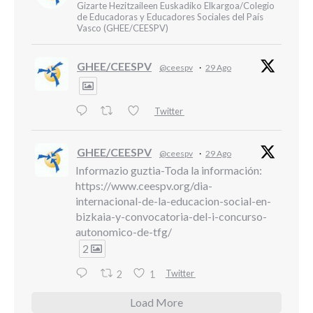
Gizarte Hezitzaileen Euskadiko Elkargoa/Colegio
de Educadoras y Educadores Sociales del País
Vasco (GHEE/CEESPV)
GHEE/CEESPV
@ceespv
·
29 Ago
Twitter
GHEE/CEESPV
@ceespv
·
29 Ago
Informazio guztia-Toda la información:
https://www.ceespv.org/dia-
internacional-de-la-educacion-social-en-
bizkaia-y-convocatoria-del-i-concurso-
autonomico-de-tfg/
2
Twitter
2
1
Load More