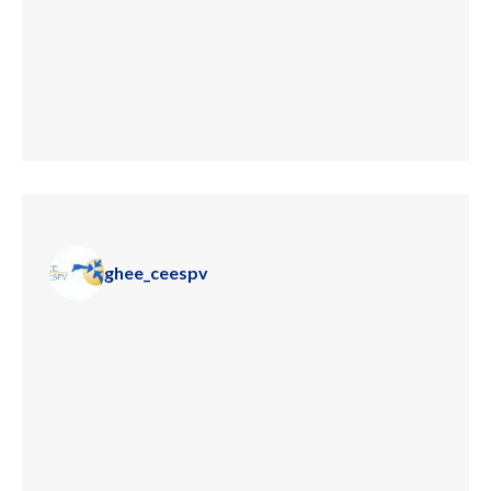
ghee_ceespv