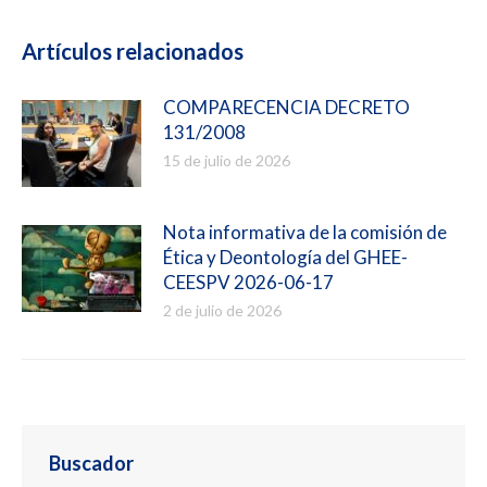
en
en
en
en
Facebook
LinkedIn
X
WhatsApp
Artículos relacionados
COMPARECENCIA DECRETO
131/2008
15 de julio de 2026
Nota informativa de la comisión de
Ética y Deontología del GHEE-
CEESPV 2026-06-17
2 de julio de 2026
Buscador