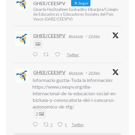
GHEE/CEESPV
Seguir
Gizarte Hezitzaileen Euskadiko Elkargoa/Colegio
de Educadoras y Educadores Sociales del País
Vasco (GHEE/CEESPV)
GHEE/CEESPV
@ceespv
·
29 Ago
Twitter
GHEE/CEESPV
@ceespv
·
29 Ago
Informazio guztia-Toda la información:
https://www.ceespv.org/dia-
internacional-de-la-educacion-social-en-
bizkaia-y-convocatoria-del-i-concurso-
autonomico-de-tfg/
2
Twitter
2
1