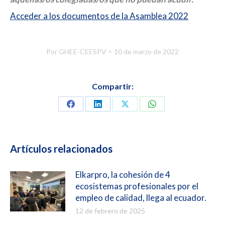
Acceder a los documentos de la Asamblea 2022
Por
GHEE-CEESPV
10 de marzo de 2022
Compartir:
Compartir
Compartir
Compartir
Compartir
en
en
en
en
Facebook
LinkedIn
X
WhatsApp
Artículos relacionados
Elkarpro, la cohesión de 4
ecosistemas profesionales por el
empleo de calidad, llega al ecuador.
12 de febrero de 2025