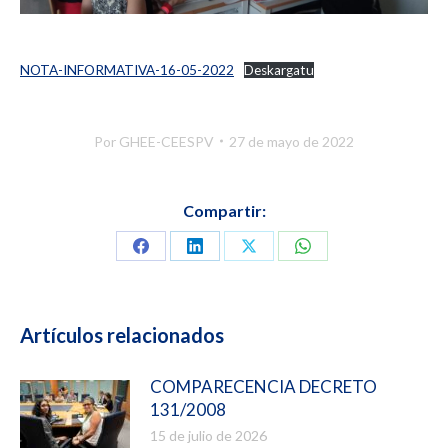
NOTA-INFORMATIVA-16-05-2022
Deskargatu
Por
GHEE-CEESPV
27 de mayo de 2022
Compartir:
Compartir
Compartir
Compartir
Compartir
en
en
en
en
Facebook
LinkedIn
X
WhatsApp
Artículos relacionados
COMPARECENCIA DECRETO
131/2008
15 de julio de 2026