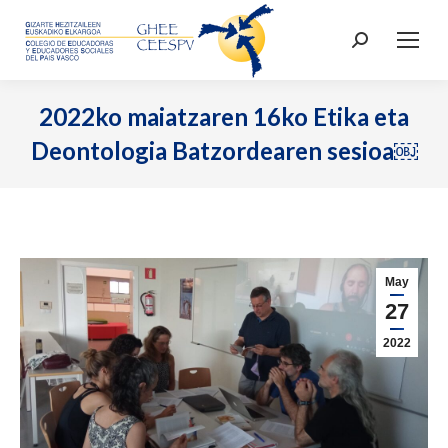
Buscar:
2022ko maiatzaren 16ko Etika eta
Deontologia Batzordearen sesioa￼
May
27
2022