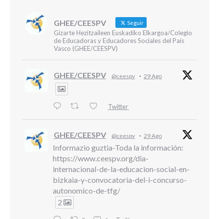
GHEE/CEESPV
Seguir
Gizarte Hezitzaileen Euskadiko Elkargoa/Colegio
de Educadoras y Educadores Sociales del País
Vasco (GHEE/CEESPV)
GHEE/CEESPV
@ceespv
·
29 Ago
Twitter
GHEE/CEESPV
@ceespv
·
29 Ago
Informazio guztia-Toda la información:
https://www.ceespv.org/dia-
internacional-de-la-educacion-social-en-
bizkaia-y-convocatoria-del-i-concurso-
autonomico-de-tfg/
2