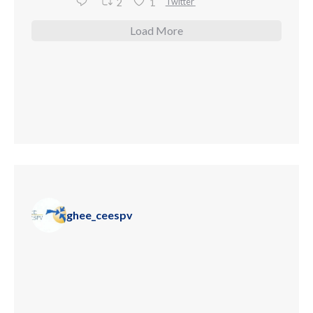
Twitter
2
1
Load More
ghee_ceespv