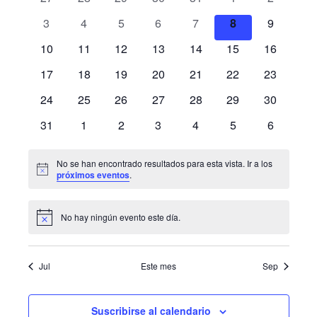
Eventos
eventos
eventos
eventos
eventos
eventos
eventos
eventos
0
0
0
0
0
0
0
3
4
5
6
7
8
9
eventos
eventos
eventos
eventos
eventos
eventos
eventos
0
0
0
0
0
0
0
10
11
12
13
14
15
16
eventos
eventos
eventos
eventos
eventos
eventos
eventos
0
0
0
0
0
0
0
17
18
19
20
21
22
23
eventos
eventos
eventos
eventos
eventos
eventos
eventos
0
0
0
0
0
0
0
24
25
26
27
28
29
30
eventos
eventos
eventos
eventos
eventos
eventos
eventos
0
0
0
0
0
0
0
31
1
2
3
4
5
6
eventos
eventos
eventos
eventos
eventos
eventos
eventos
No se han encontrado resultados para esta vista. Ir a los
Aviso
próximos eventos
.
No hay ningún evento este día.
Aviso
Jul
Este mes
Sep
Suscribirse al calendario