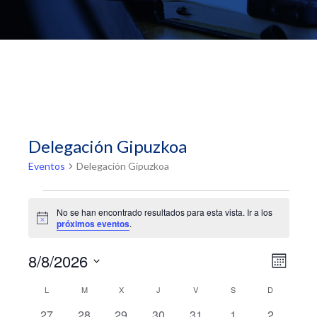
Delegación Gipuzkoa
Eventos
Delegación Gipuzkoa
Eventos
No se han encontrado resultados para esta vista. Ir a los
Aviso
próximos eventos
.
Naveg
Naveg
8/8/2026
Mes
de
de
Selecciona
vistas
Calendario
L
LUNES
M
MARTES
X
MIÉRCOLES
J
JUEVES
V
VIERNES
S
SÁBADO
D
DOMINGO
la
vistas
de
de
fecha.
Event
0
0
0
0
0
0
0
27
28
29
30
31
1
2