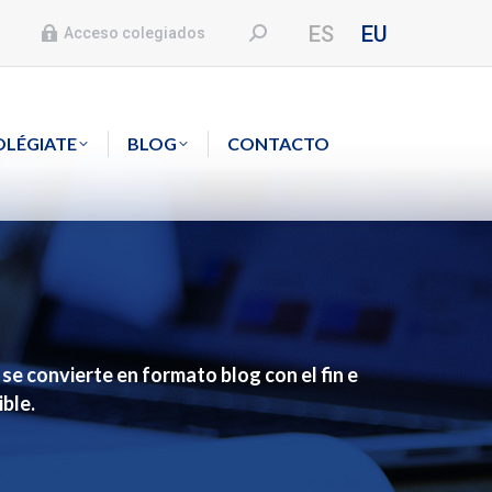
ES
EU
Buscar:
Acceso colegiados
OLÉGIATE
BLOG
CONTACTO
e convierte en formato blog con el fin e
ble.