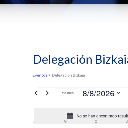
Delegación Bizkai
Eventos
Delegación Bizkaia
Eventos
8/8/2026
Este mes
Selecciona
la
fecha.
No se han encontrado resulta
Calendario
L
LUNES
M
MARTES
X
MIÉRCOLES
J