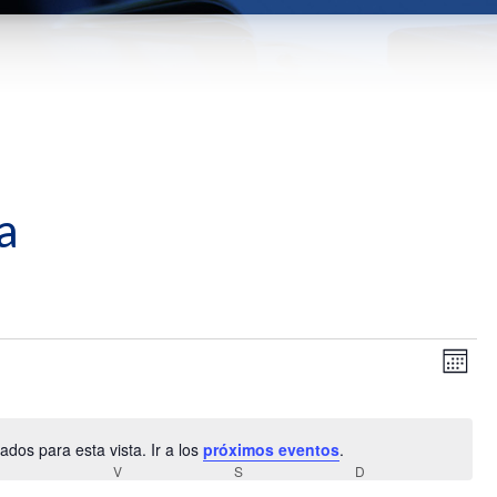
a
Nav
Na
Mes
de
de
vis
vis
de
dos para esta vista. Ir a los
próximos eventos
.
Aviso
Ev
JUEVES
V
VIERNES
S
SÁBADO
D
DOMINGO