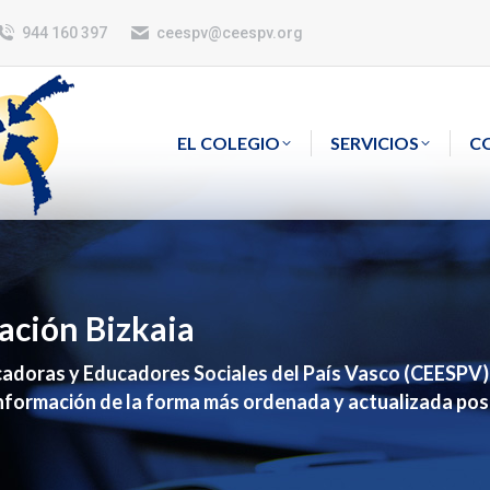
944 160 397
ceespv@ceespv.org
EL COLEGIO
SERVICIOS
C
ación Bizkaia
cadoras y Educadores Sociales del País Vasco (CEESPV) s
información de la forma más ordenada y actualizada posi