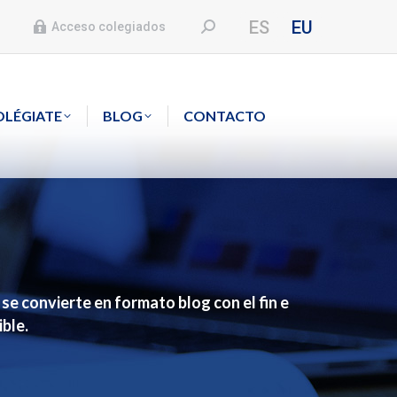
ES
EU
Buscar:
Acceso colegiados
OLÉGIATE
BLOG
CONTACTO
e convierte en formato blog con el fin e
ble.