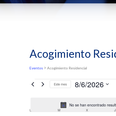
Acogimiento Resi
Eventos
Acogimiento Residencial
Eventos
8/6/2026
Este mes
Selecciona
la
fecha.
No se han encontrado resulta
Calendario
L
LUNES
M
MARTES
X
MIÉRCOLES
J