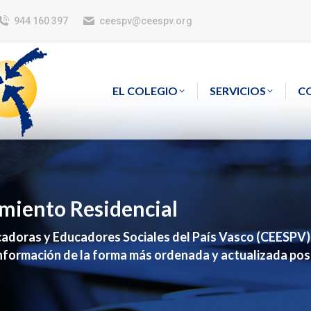
944 160 397
ceespv@ceespv.org
EL COLEGIO
SERVICIOS
C
imiento Residencial
cadoras y Educadores Sociales del País Vasco (CEESPV) s
información de la forma más ordenada y actualizada posi