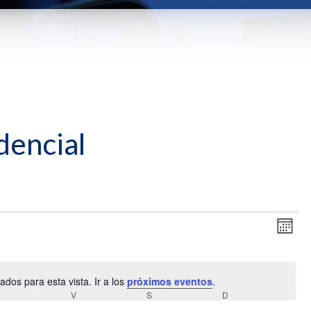
dencial
Nav
Na
Mes
de
de
vis
vis
de
dos para esta vista. Ir a los
próximos eventos
.
Aviso
Ev
JUEVES
V
VIERNES
S
SÁBADO
D
DOMINGO